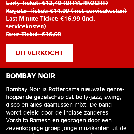
Early Ticket: €12,49 (UITVERKOCHT)
Regular Ticket: €14,99 (incl. servicekosten)
Last Minute Ticket: €16,99 (incl.
servicekosten)
Deur Ticket: €16,99
UITVERKOCHT
BOMBAY NOIR
Bombay Noir is Rotterdams nieuwste genre-
hoppende gezelschap dat bolly-jazz, swing,
disco en alles daartussen mixt. De band
wordt geleid door de Indiase zangeres
Varshita Ramesh en gedragen door een
zevenkoppige groep jonge muzikanten uit de