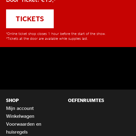
TICKETS
*Online ticket shop closes 1 hour before the start of the show.
*Tickets at the door are available while supplies last.
SHOP
OEFENRUIMTES
Mijn account
Winkelwagen
Voorwaarden en
huisregels