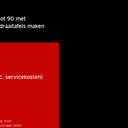
tot 90 met
 draaitafels maken
c. servicekosten)
ang show.
oorraad strekt.