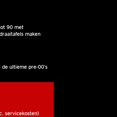
tot 90 met
 draaitafels maken
 de ultieme pre-00’s
c. servicekosten)