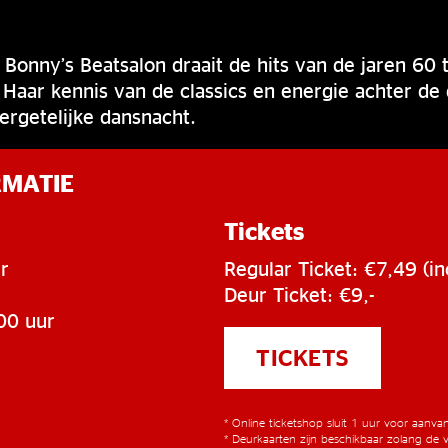
onny’s Beatsalon draait de hits van de jaren 60 
 Haar kennis van de classics en energie achter de
vergetelijke dansnacht.
RMATIE
Tickets
r
Regular Ticket: €7,49 (in
Deur Ticket: €9,-
00 uur
TICKETS
* Online ticketshop sluit 1 uur voor aanv
* Deurkaarten zijn beschikbaar zolang de v