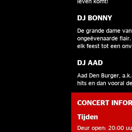
leven komt!
DJ BONNY
De grande dame van B
ongeëvenaarde flair.
elk feest tot een on
DJ AAD
Aad Den Burger, a.k.
hits en dan vooral d
CONCERT INFO
Tijden
Deur open: 20:00 uu