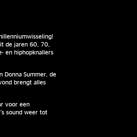
illenniumwisseling!
it de jaren 60, 70,
e- en hiphopknallers
van Donna Summer, de
vond brengt alles
ar voor een
’s sound weer tot