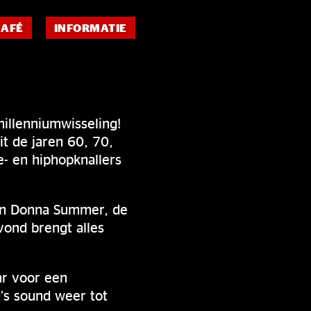
CAFÉ
INFORMATIE
illenniumwisseling!
it de jaren 60, 70,
e- en hiphopknallers
van Donna Summer, de
vond brengt alles
ar voor een
’s sound weer tot