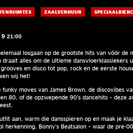
FENRUIMTES
ZAALVERHUUR
SPECIAALBIER
 9
21:00
elemaal losgaan op de grootste hits van vóór de m
 draait alles om de ultieme dansvloerklassiekers u
grooves en disco tot pop, rock en de eerste hous
ien wij het!
de funky moves van James Brown, de discovibes 
ren 80, of de opzwepende 90’s dancehits – deze a
eest.
outfit aan, warm die dansspieren op en maak je kla
ol herkenning. Bonny’s Beatsalon – waar de pre-00