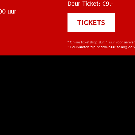
Deur Ticket: €9,-
00 uur
TICKETS
* Online ticketshop sluit 1 uur voor aanv
* Deurkaarten zijn beschikbaar zolang de v