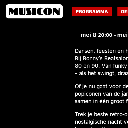
PROGRAMMA
OE
mei 8
mei
20:00
–
Dansen, feesten en h
Bij Bonny’s Beatsalon
80 en 90. Van funky 
– als het swingt, draa
Of je nu gaat voor 
popiconen van de ja
samen in één groot f
Trek je beste retro-
nostalgische nacht v