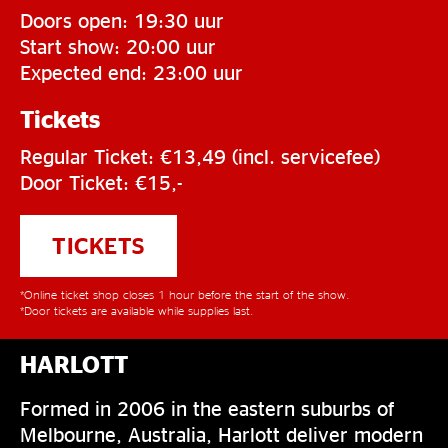
Doors open: 19:30 uur
Start show: 20:00 uur
Expected end: 23:00 uur
Tickets
Regular Ticket: €13,49 (incl. servicefee)
Door Ticket: €15,-
TICKETS
*Online ticket shop closes 1 hour before the start of the show.
*Door tickets are available while supplies last.
HARLOTT
Formed in 2006 in the eastern suburbs of
Melbourne, Australia, Harlott deliver modern