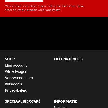
*Online ticket shop closes 1 hour before the start of the show.
*Door tickets are available while supplies last.
SHOP
OEFENRUIMTES
Mijn account
Winkelwagen
Voorwaarden en
huisregels
Privacybeleid
SPECIAALBIERCAFÉ
INFORMATIE
Nieuws