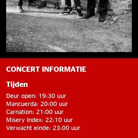
CONCERT INFORMATIE
Tijden
Deur open: 19:30 uur
Mancuerda: 20:00 uur
Carnation: 21:00 uur
Misery Index: 22:10 uur
Verwacht einde: 23:00 uur