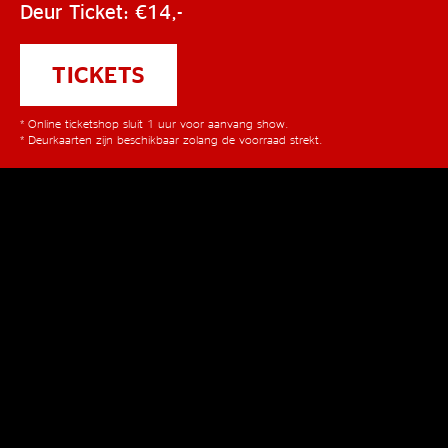
Deur Ticket: €14,-
TICKETS
* Online ticketshop sluit 1 uur voor aanvang show.
* Deurkaarten zijn beschikbaar zolang de voorraad strekt.