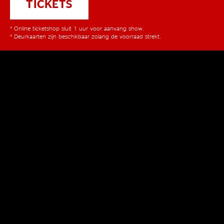
TICKETS
* Online ticketshop sluit 1 uur voor aanvang show.
* Deurkaarten zijn beschikbaar zolang de voorraad strekt.