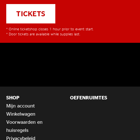
TICKETS
* Online ticketshop closes 1 hour prior to event start.
* Door tickets are available while supplies last.
SHOP
OEFENRUIMTES
Mijn account
Winkelwagen
Voorwaarden en
huisregels
Privacybeleid