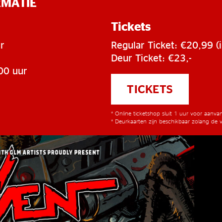
RMATIE
Tickets
r
Regular Ticket: €20,99 (i
Deur Ticket: €23,-
00 uur
TICKETS
* Online ticketshop sluit 1 uur voor aanv
* Deurkaarten zijn beschikbaar zolang de v