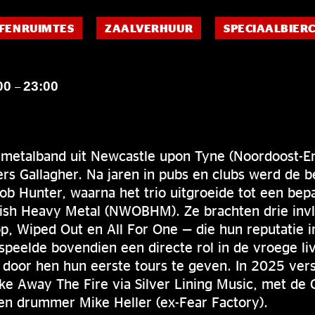
FENRUIMTES
ZAALVERHUUR
SPECIAALBIER
00
23:00
–
metalband uit Newcastle upon Tyne (Noordoost-En
rs Gallagher. Na jaren in pubs en clubs werd de b
b Hunter, waarna het trio uitgroeide tot een be
ish Heavy Metal (NWOBHM). Ze brachten drie invlo
p, Wiped Out en All For One — die hun reputatie 
speelde bovendien een directe rol in de vroege li
x door hen hun eerste tours te geven. In 2025 ve
ke Away The Fire via Silver Lining Music, met de 
 en drummer Mike Heller (ex-Fear Factory).