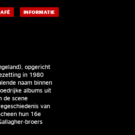
CAFÉ
INFORMATIE
geland), opgericht
ezetting in 1980
palende naam binnen
edrijke albums uit
in de scene
vegeschiedenis van
rscheen hun 16e
Gallagher-broers