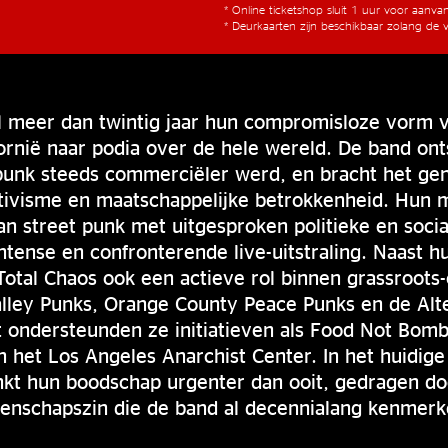
* Online ticketshop sluit 1 uur voor aanv
* Deurkaarten zijn beschikbaar zolang de v
al meer dan twintig jaar hun compromisloze vorm 
ornië naar podia over de hele wereld. De band ont
punk steeds commerciëler werd, en bracht het gen
activisme en maatschappelijke betrokkenheid. Hun
an street punk met uitgesproken politieke en soc
ntense en confronterende live-uitstraling. Naast h
 Total Chaos ook een actieve rol binnen grassroots-
lley Punks, Orange County Peace Punks en de Alt
t ondersteunden ze initiatieven als Food Not Bomb
n het Los Angeles Anarchist Center. In het huidige
nkt hun boodschap urgenter dan ooit, gedragen do
enschapszin die de band al decennialang kenmerk