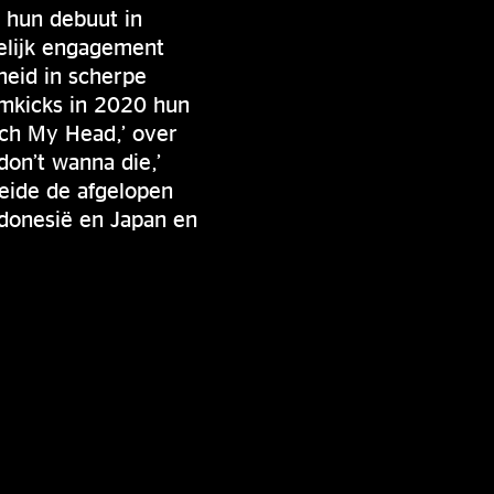
s hun debuut in
elijk engagement
heid in scherpe
umkicks in 2020 hun
ouch My Head,’ over
 don’t wanna die,’
eide de afgelopen
ndonesië en Japan en