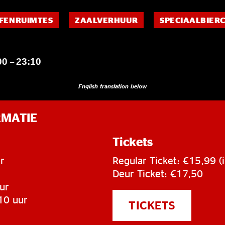
FENRUIMTES
ZAALVERHUUR
SPECIAALBIER
00
23:10
–
English translation below
RMATIE
Tickets
r
Regular Ticket: €15,99 (i
Deur Ticket: €17,50
ur
10 uur
TICKETS