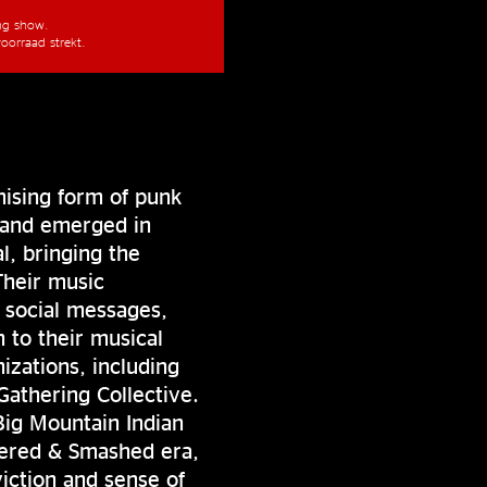
ang show.
oorraad strekt.
ising form of punk
 band emerged in
, bringing the
Their music
d social messages,
n to their musical
izations, including
athering Collective.
Big Mountain Indian
tered & Smashed era,
iction and sense of