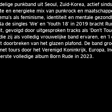
delige punkband uit Seoul, Zuid-Korea, actief sind
te en energieke mix van punkrock en maatschapp
ma’s als feminisme, identiteit en mentale gezond
Na de singles ‘We’ en ‘Youth 18’ in 2019 bracht R
uit, gevolgd door uitgesproken tracks als ‘Don’t T
die zij als volledig vrouwelijke band ervaren, en ‘I
et doorbreken van het glazen plafond. De band gro
 met tours door het Verenigd Koninkrijk, Europa, I
eerste volledige album Born Rude in 2023.