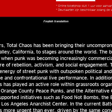
* Online ticketshop sluit 1 uur voor aanv
* Deurkaarten zijn beschikbaar zolang de v
English translation
rs, Total Chaos has been bringing their uncomprom
ley, California, to stages around the world. The
d when punk was becoming increasingly commercial
re of rebellion, activism, and social engagement. 
energy of street punk with outspoken political an
se and confrontational live performance. In additio
os has played an active role within grassroots organ
 Orange County Peace Punks, and the Alternative G
pported initiatives such as Food Not Bombs, the 
 Los Angeles Anarchist Center. In the current Bat
s more urgent than ever, driven by the same conv