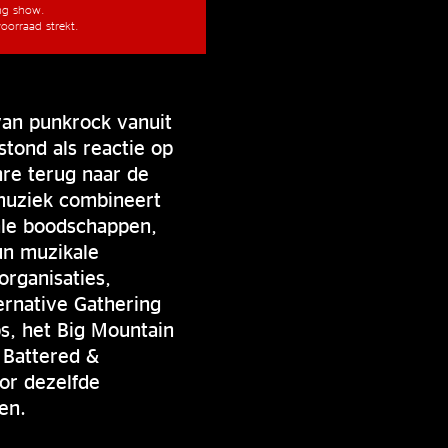
ang show.
oorraad strekt.
van punkrock vanuit
stond als reactie op
re terug naar de
 muziek combineert
iale boodschappen,
un muzikale
organisaties,
ernative Gathering
s, het Big Mountain
 Battered &
or dezelfde
en.