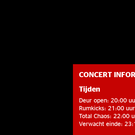
CONCERT INFO
Tijden
Deur open: 20:00 uu
Rumkicks: 21:00 uur
Total Chaos: 22:00 u
Verwacht einde: 23: