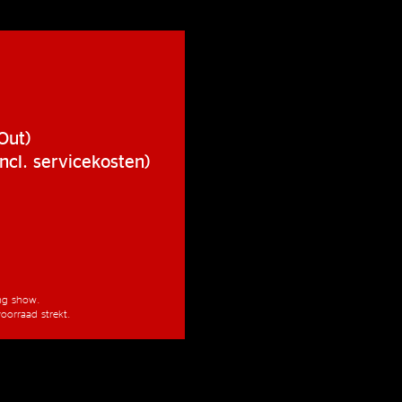
Out)
ncl. servicekosten)
ang show.
oorraad strekt.