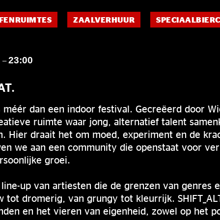
FENRUIMTES
ZAALVERHUUR
SPECIAALBIER
0
23:00
–
AT.
 méér dan een indoor festival. Gecreëerd door W
reatieve ruimte waar jong, alternatief talent sam
. Hier draait het om moed, experiment en de kra
en we aan een community die openstaat voor ver
soonlijke groei.
line-up van artiesten die de grenzen van genres 
tot dromerig, van grungy tot kleurrijk. SHIFT_AL
nden en het vieren van eigenheid, zowel op het po