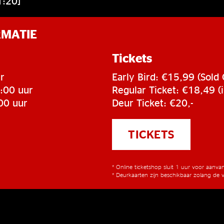
1:20]
RMATIE
Tickets
r
Early Bird: €15,99 (Sold 
:00 uur
Regular Ticket: €18,49 (i
00 uur
Deur Ticket: €20,-
TICKETS
* Online ticketshop sluit 1 uur voor aanv
* Deurkaarten zijn beschikbaar zolang de v