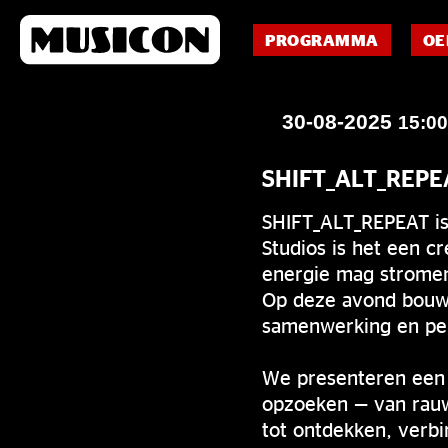
PROGRAMMA
OE
30-08-2025
15:0
SHIFT_ALT_REPE
SHIFT_ALT_REPEAT is
Studios is het een c
energie mag stromen
Op deze avond bouw
samenwerking en per
We presenteren een 
opzoeken — van rauw 
tot ontdekken, verbi