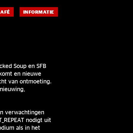
CAFÉ
INFORMATIE
icked Soup en SFB
enkomt en nieuwe
cht van ontmoeting.
nieuwing,
en verwachtingen
T_REPEAT nodigt uit
dium als in het