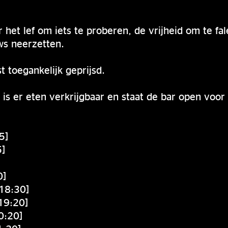
or het lef om iets te proberen, de vrijheid om te f
ws neerzetten.
t toegankelijk geprijsd.
is er eten verkrijgbaar en staat de bar open voor 
5]
5]
0]
–18:30]
19:20]
0:20]