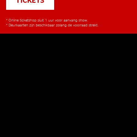
TICKETS
* Online ticketshop sluit 1 uur voor aanvang show.
* Deurkaarten zijn beschikbaar zolang de voorraad strekt.