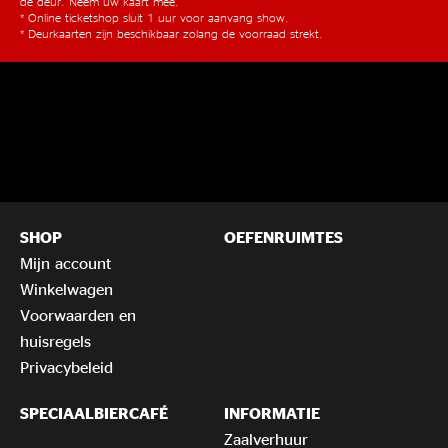
de deur. Neem uw kaart mee.
* Online ticketshop sluit 1 uur voor aanvang show.
* Deurkaarten zijn beschikbaar zolang de voorraad strekt.
SHOP
OEFENRUIMTES
Mijn account
Winkelwagen
Voorwaarden en
huisregels
Privacybeleid
SPECIAALBIERCAFÉ
INFORMATIE
Zaalverhuur