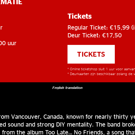
RMATIE
Tickets
r
Regular Ticket: €15,99 (i
Deur Ticket: €17,50
00 uur
TICKETS
* Online ticketshop sluit 1 uur voor aanv
* Deurkaarten zijn beschikbaar zolang de v
English translation
rom Vancouver, Canada, known for nearly thirty ye
ted sound and strong DIY mentality. The band bro
a’ from the album Too Late… No Friends, a song th