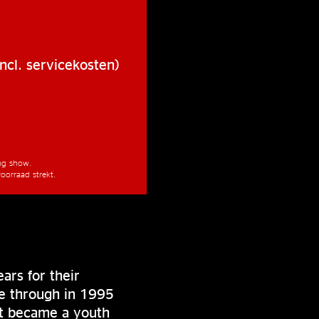
ncl. servicekosten)
ang show.
oorraad strekt.
ars for their
ke through in 1995
at became a youth