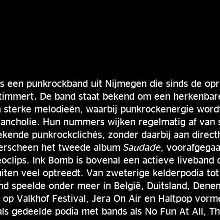
s een punkrockband uit Nijmegen die sinds de opr
timmert. De band staat bekend om een herkenbar
n sterke melodieën, waarbij punkrockenergie wordt
lancholie. Hun nummers wijken regelmatig af van 
kende punkrockclichés, zonder daarbij aan directh
verscheen het tweede album
Saudade
, voorafgegaa
oclips. Ink Bomb is bovenal een actieve liveband 
iten veel optreedt. Van zweterige kelderpodia tot 
and speelde onder meer in België, Duitsland, Den
op Valkhof Festival, Jera On Air en Haltpop vorm
ls gedeelde podia met bands als No Fun At All, Th