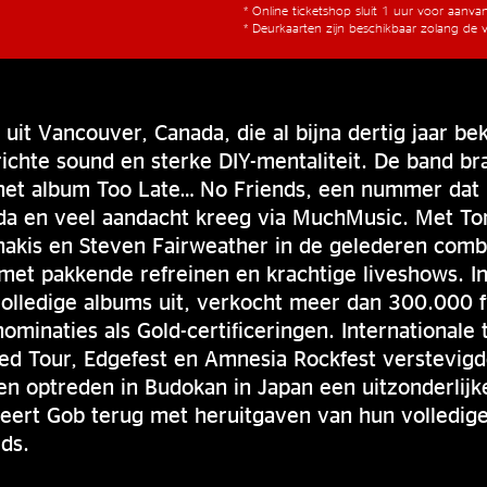
* Online ticketshop sluit 1 uur voor aanv
* Deurkaarten zijn beschikbaar zolang de v
uit Vancouver, Canada, die al bijna dertig jaar b
ichte sound en sterke DIY-mentaliteit. De band b
 het album Too Late… No Friends, een nummer dat 
a en veel aandacht kreeg via MuchMusic. Met To
nakis en Steven Fairweather in de gelederen comb
et pakkende refreinen en krachtige liveshows. In
olledige albums uit, verkocht meer dan 300.000 f
ominaties als Gold-certificeringen. Internationale
ped Tour, Edgefest en Amnesia Rockfest verstevigd
een optreden in Budokan in Japan een uitzonderlijk
eert Gob terug met heruitgaven van hun volledige
ds.