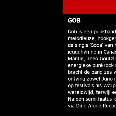
GOB
Gob is een punkband 
melodieuze, hookger
de single ‘Soda’ van
jeugdhymne in Canad
Mantle, Theo Goutzi
energieke punkrock m
bracht de band zes v
ontving zowel Juno-n
op festivals als War
wereldwijd, terwijl 
Na een semi-hiatus k
via Dine Alone Recor