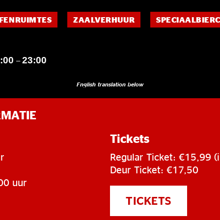
FENRUIMTES
ZAALVERHUUR
SPECIAALBIER
:00
23:00
–
English translation below
RMATIE
Tickets
r
Regular Ticket: €15,99 (i
Deur Ticket: €17,50
00 uur
TICKETS