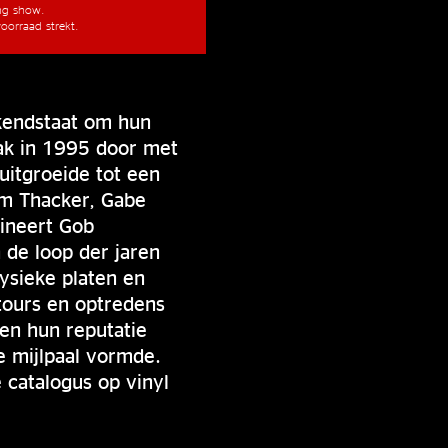
ang show.
oorraad strekt.
ekendstaat om hun
rak in 1995 door met
uitgroeide tot een
m Thacker, Gabe
ineert Gob
 de loop der jaren
ysieke platen en
 tours en optredens
en hun reputatie
e mijlpaal vormde.
 catalogus op vinyl