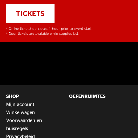
TICKETS
* Online ticketshop closes 1 hour prior to event start.
* Door tickets are available while supplies last.
SHOP
OEFENRUIMTES
Mijn account
Winkelwagen
Voorwaarden en
huisregels
Privacybeleid