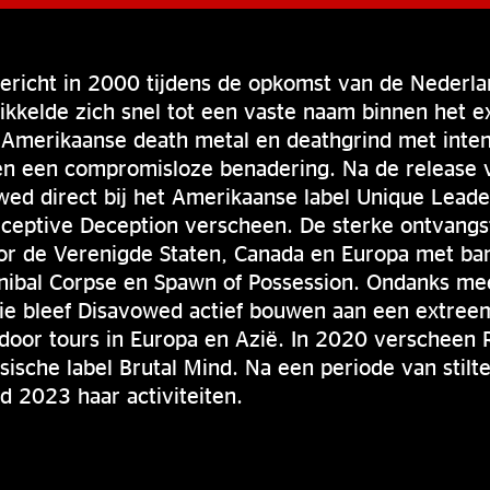
richt in 2000 tijdens de opkomst van de Nederla
kkelde zich snel tot een vaste naam binnen het e
Amerikaanse death metal en deathgrind met intens
 en een compromisloze benadering. Na de release 
ed direct bij het Amerikaanse label Unique Leade
ceptive Deception verscheen. De sterke ontvangst
oor de Verenigde Staten, Canada en Europa met ban
nnibal Corpse en Spawn of Possession. Ondanks me
ie bleef Disavowed actief bouwen aan een extree
door tours in Europa en Azië. In 2020 verscheen 
sische label Brutal Mind. Na een periode van stilte
d 2023 haar activiteiten.