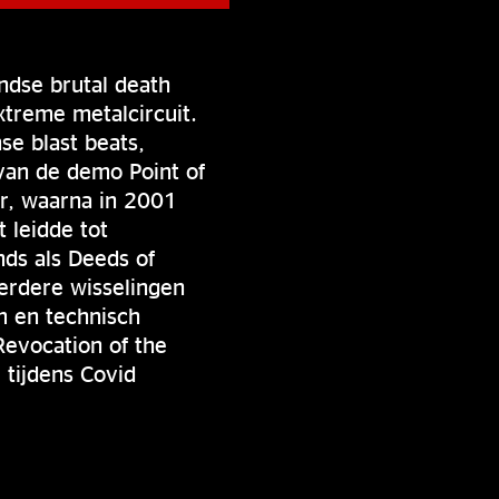
ndse brutal death
xtreme metalcircuit.
e blast beats,
van de demo Point of
r, waarna in 2001
 leidde tot
ds als Deeds of
erdere wisselingen
m en technisch
Revocation of the
 tijdens Covid