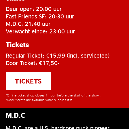
Deur open: 20:00 uur
Fast Friends SF: 20:30 uur
M.D.C: 21:40 uur
Verwacht einde: 23:00 uur
Tickets
Regular Ticket: €15,99 (incl. servicefee)
Door Ticket: €17,50-
TICKETS
*Online ticket shop closes 1 hour before the start of the show.
*Door tickets are available while supplies last.
M.D.C
M.D.C. are a U.S. hardcore punk pioneer