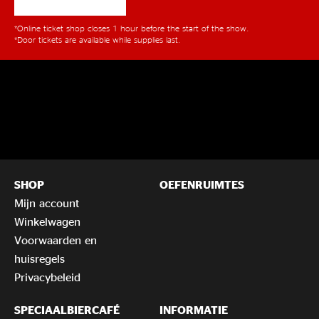
*Online ticket shop closes 1 hour before the start of the show.
*Door tickets are available while supplies last.
SHOP
OEFENRUIMTES
Mijn account
Winkelwagen
Voorwaarden en
huisregels
Privacybeleid
SPECIAALBIERCAFÉ
INFORMATIE