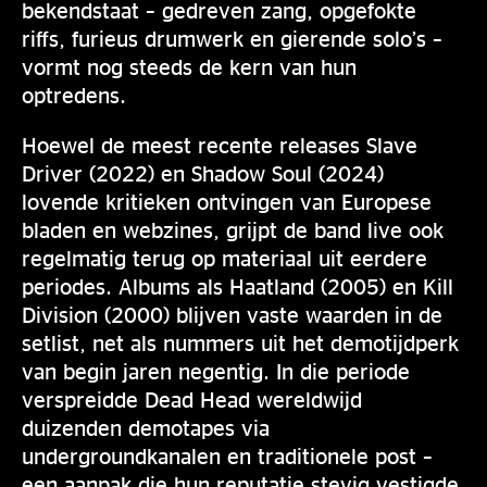
bekendstaat – gedreven zang, opgefokte
riffs, furieus drumwerk en gierende solo’s –
vormt nog steeds de kern van hun
optredens.
Hoewel de meest recente releases Slave
Driver (2022) en Shadow Soul (2024)
lovende kritieken ontvingen van Europese
bladen en webzines, grijpt de band live ook
regelmatig terug op materiaal uit eerdere
periodes. Albums als Haatland (2005) en Kill
Division (2000) blijven vaste waarden in de
setlist, net als nummers uit het demotijdperk
van begin jaren negentig. In die periode
verspreidde Dead Head wereldwijd
duizenden demotapes via
undergroundkanalen en traditionele post –
een aanpak die hun reputatie stevig vestigde.