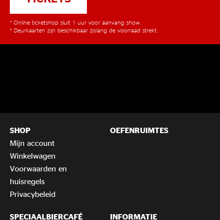
* Online ticketshop sluit 1 uur voor aanvang show.
* Deurkaarten zijn beschikbaar zolang de voorraad strekt.
SHOP
OEFENRUIMTES
Mijn account
Winkelwagen
Voorwaarden en
huisregels
Privacybeleid
SPECIAALBIERCAFÉ
INFORMATIE