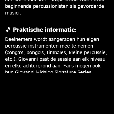
beginnende percussionisten als gevorderde
musici.
🎵 Praktische informatie:
Deelnemers wordt aangeraden hun eigen
percussie-instrumenten mee te nemen
(conga’s, bongo’s, timbales, kleine percussie,
etc.). Giovanni past de sessie aan elk niveau
en elke achtergrond aan. Fans mogen ook
hun Giovanni Hidalgo Signature Series
instrumenten meenemen; hij signeert ze
graag en neemt de tijd voor een foto.
Een onvergetelijke ervaring voor iedereen
met een hart voor ritme, groove en pure
muzikale passie.