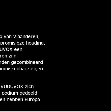
io van Vlaanderen,
mpromisloze houding,
UDUVOX een
ren zijn.
worden gecombineerd
 onmiskenbare eigen
ft VUDUVOX zich
t podium gedeeld
 en hebben Europa