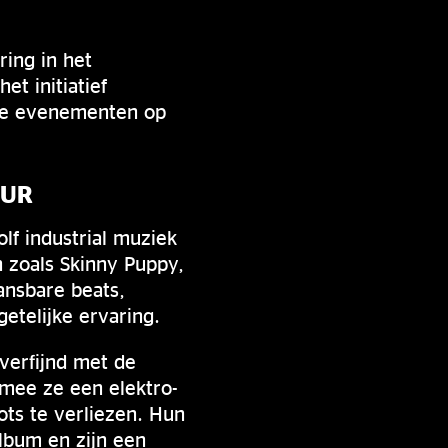
ring in het
t initiatief
rse evenementen op
OUR
f industrial muziek
 zoals Skinny Puppy,
ansbare beats,
etelijke ervaring.
 verfijnd met de
mee ze een elektro-
ts te verliezen. Hun
lbum en zijn een