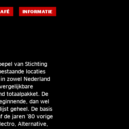
CAFÉ
INFORMATIE
oepel van Stichting
bestaande locaties
 in zowel Nederland
vergelijkbare
nd totaalpakket. De
beginnende, dan wel
ijst geheel. De basis
 de jaren ’80 vorige
ectro, Alternative,