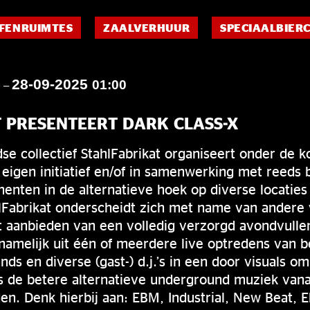
FENRUIMTES
ZAALVERHUUR
SPECIAALBIER
28-09-2025
0
01:00
–
 PRESENTEERT DARK CLASS-X
e collectief StahlFabrikat organiseert onder de k
igen initiatief en/of in samenwerking met reeds 
nten in de alternatieve hoek op diverse locaties
lFabrikat onderscheidt zich met name van andere 
t aanbieden van een volledig verzorgd avondvulle
namelijk uit één of meerdere live optredens van 
ds en diverse (gast-) d.j.’s in een door visuals oml
 de betere alternatieve underground muziek vanaf
n. Denk hierbij aan: EBM, Industrial, New Beat, El