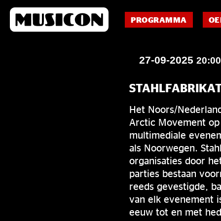
PROGRAMMA
OE
27-09-2025
20:0
STAHLFABRIKAT
Het Noors/Nederlands
Arctic Movement op e
multimediale eveneme
als Noorwegen. Stah
organisaties door he
parties bestaan voor
reeds gevestigde, ban
van elk evenement is
eeuw tot en met hede