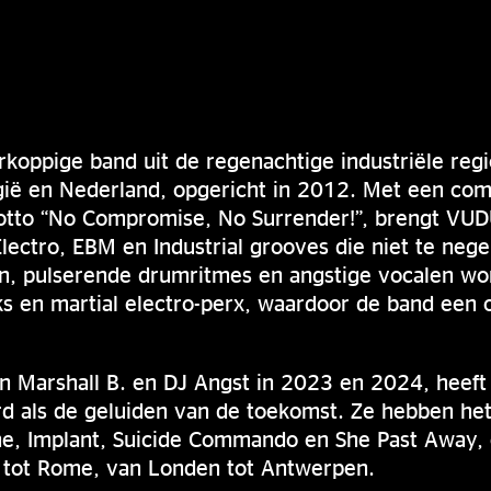
koppige band uit de regenachtige industriële reg
lgië en Nederland, opgericht in 2012. Met een co
otto “No Compromise, No Surrender!”, brengt V
lectro, EBM en Industrial grooves die niet te nege
en, pulserende drumritmes en angstige vocalen 
s en martial electro-perx, waardoor de band een
n Marshall B. en DJ Angst in 2023 en 2024, hee
rd als de geluiden van de toekomst. Ze hebben he
he, Implant, Suicide Commando en She Past Away,
s tot Rome, van Londen tot Antwerpen.