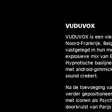
VUDUVOX
VUDUVOX is een vier
Noord-Frankrijk, Be
vastgelegd in hun m
explosieve mix van E
Hypnotische baslijn
met android-gimmick
sound creëert.
Na de toevoeging va
verder gepositionee
met iconen als Psyc
doorkruist van Parij