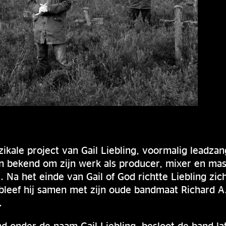
ikale project van Gail Liebling, voormalig leadza
en bekend om zijn werk als producer, mixer en mas
 Na het einde van Gail of God richtte Liebling zi
bleef hij samen met zijn oude bandmaat Richard A
.
d onder de naam Gail Liebling, besloot de band la