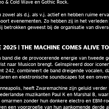
Neo & Cold Wave en Gothic Rock.
 zowel als d.j. als v.j. actief en hebben ruime erva
soort evenementen. Zo hebben zij in het verleden he
zij betrokken geweest bij de organisatie van dive
2025 | THE MACHINE COMES ALIVE T
 band die de provocerende energie van tweede gol
st naar Musicon brengt. Geïnspireerd door iconen
ont 242, combineert de band dreigende vocalen, d
aren en elektronische soundscapes tot een onverg
inneapolis, heeft Zwaremachine zijn geluid verder
ederlandse muzikanten Paul K en Marshal B, waar
nd omarmen zonder hun donkere electro en EBM-roo
even een voorproefje van hun aankomende derde a