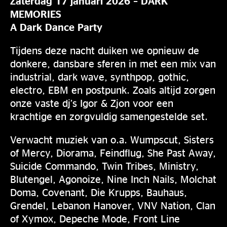
Zaterdag 17 januari 2026 – DARK
MEMORIES
A Dark Dance Party
Tijdens deze nacht duiken we opnieuw de
donkere, dansbare sferen in met een mix van
industrial, dark wave, synthpop, gothic,
electro, EBM en postpunk. Zoals altijd zorgen
onze vaste dj’s Igor & Zjon voor een
krachtige en zorgvuldig samengestelde set.
Verwacht muziek van o.a. Wumpscut, Sisters
of Mercy, Diorama, Feindflug, She Past Away,
Suicide Commando, Twin Tribes, Ministry,
Blutengel, Agonoize, Nine Inch Nails, Molchat
Doma, Covenant, Die Krupps, Bauhaus,
Grendel, Lebanon Hanover, VNV Nation, Clan
of Xymox, Depeche Mode, Front Line