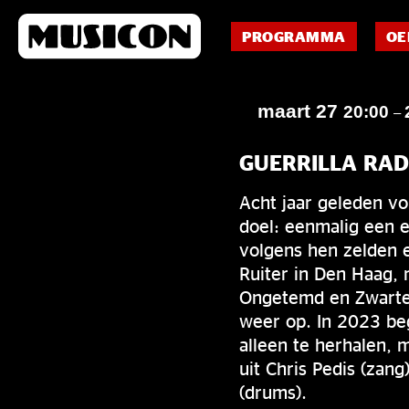
PROGRAMMA
OE
maart 27
20:00
–
GUERRILLA RAD
Acht jaar geleden v
doel: eenmalig een 
volgens hen zelden 
Ruiter in Den Haag, 
Ongetemd en Zwarte
weer op. In 2023 beg
alleen te herhalen, 
uit Chris Pedis (zan
(drums).