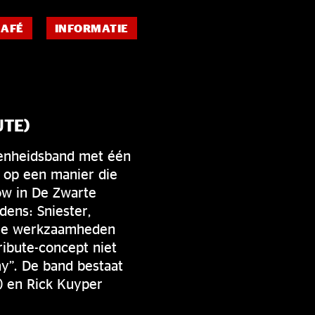
CAFÉ
INFORMATIE
UTE)
genheidsband met één
 op een manier die
ow in De Zwarte
dens: Sniester,
ale werkzaamheden
ribute-concept niet
ay”. De band bestaat
s) en Rick Kuyper