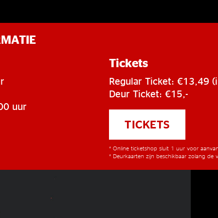
RMATIE
Tickets
r
Regular Ticket: €13,49 (i
Deur Ticket: €15,-
00 uur
TICKETS
* Online ticketshop sluit 1 uur voor aanv
* Deurkaarten zijn beschikbaar zolang de v