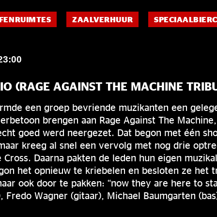
FENRUIMTES
ZAALVERHUUR
SPECIAALBIER
23:00
IO (RAGE AGAINST THE MACHINE TRIB
ormde een groep bevriende muzikanten een gele
eerbetoon brengen aan Rage Against The Machine,
echt goed werd neergezet. Dat begon met één sh
maar kreeg al snel een vervolg met nog drie optre
 Cross. Daarna pakten de leden hun eigen muzik
on het opnieuw te kriebelen en besloten ze het t
maar ook door te pakken: “now they are here to st
g), Fredo Wagner (gitaar), Michael Baumgarten (ba