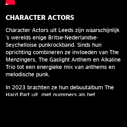
CHARACTER ACTORS
Character Actors uit Leeds zijn waarschijnlijk
’s werelds enige Britse-Nederlandse-
Seychelloise punkrockband. Sinds hun
oprichting combineren ze invloeden van The
Menzingers, The Gaslight Anthem en Alkaline
Trio tot een energieke mix van anthems en
melodische punk.
In 2023 brachten ze hun debuutalbum The
Hard Part uit, met nummers als het
meezingbare en vaste setcloser
Hungover/Heartbroken. Het album kreeg
lovende kritieken van platforms zoals Music
Dies Here, Personal Punk, Colin’s Punk Rock