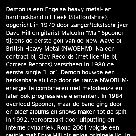
Demon is een Engelse heavy metal- en
hardrockband uit Leek (Staffordshire),
opgericht in 1979 door zanger/tekstschrijver
Dave Hill en gitarist Malcolm “Mal” Spooner
tijdens de eerste golf van de New Wave of
British Heavy Metal (NWOBHM). Na een
contract bij Clay Records (met licentie bij
Carrere Records) verscheen in 1980 de
eerste single “Liar”. Demon bouwde een
herkenbare stijl op door de rauwe NWOBHM-
energie te combineren met melodieuze en
later ook progressieve elementen. In 1984
overleed Spooner, maar de band ging door
en bleef albums en shows maken tot de split
in 1992, veroorzaakt door uitputting en
interne dynamiek. Rond 2001 volgde een
reünie met Dave Hill als enige originele lid. In