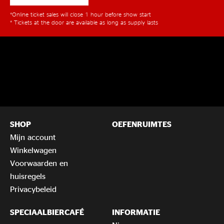
*Online ticket sales will close 1 hour before show start
* Tickets at the door are available as long as supply lasts
SHOP
OEFENRUIMTES
Mijn account
Winkelwagen
Voorwaarden en
huisregels
Privacybeleid
SPECIAALBIERCAFÉ
INFORMATIE