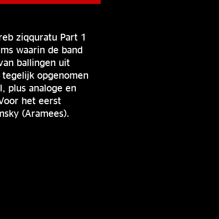
eb ziqquratu Part 1
bums waarin de band
an ballingen uit
e tegelijk opgenomen
l, plus analoge en
 Voor het eerst
amsky (Aramees).