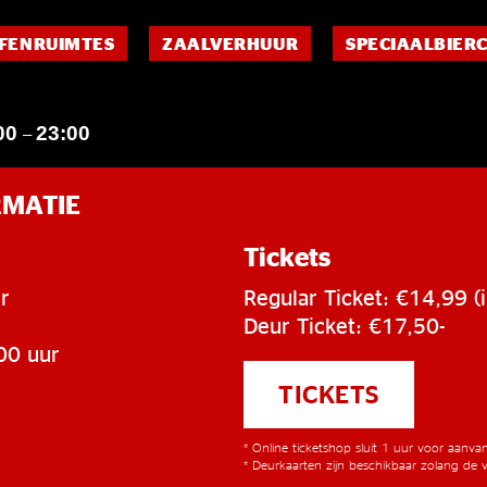
FENRUIMTES
ZAALVERHUUR
SPECIAALBIER
00
23:00
–
RMATIE
Tickets
r
Regular Ticket: €14,99 (i
Deur Ticket: €17,50-
00 uur
TICKETS
* Online ticketshop sluit 1 uur voor aanv
* Deurkaarten zijn beschikbaar zolang de v