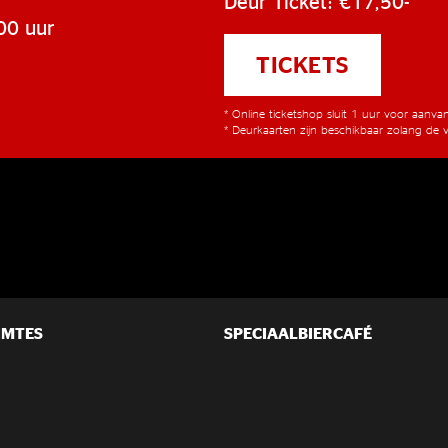
Deur Ticket: €17,50-
00 uur
TICKETS
* Online ticketshop sluit 1 uur voor aanv
* Deurkaarten zijn beschikbaar zolang de v
IMTES
SPECIAALBIERCAFÉ