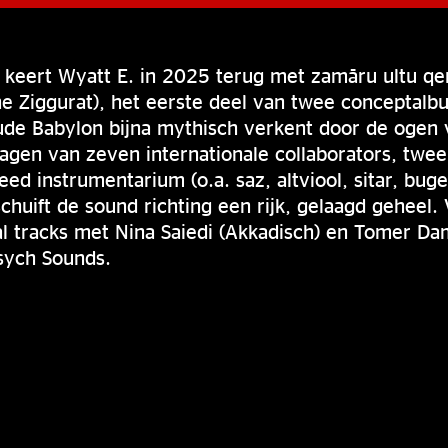
 keert Wyatt E. in 2025 terug met zamāru ultu qer
he Ziggurat), het eerste deel van twee conceptal
de Babylon bijna mythisch verkent door de ogen v
agen van zeven internationale collaborators, twe
d instrumentarium (o.a. saz, altviool, sitar, buge
chuift de sound richting een rijk, gelaagd geheel.
al tracks met Nina Saiedi (Akkadisch) en Tomer D
sych Sounds.