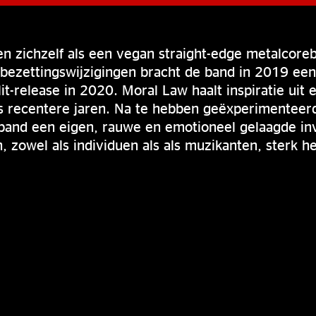
n zichzelf als een vegan straight-edge metalcore
bezettingswijzigingen bracht de band in 2019 een 
it-release in 2020. Moral Law haalt inspiratie uit
ls recentere jaren. Na te hebben geëxperimentee
 band een eigen, rauwe en emotioneel gelaagde in
en, zowel als individuen als als muzikanten, sterk h