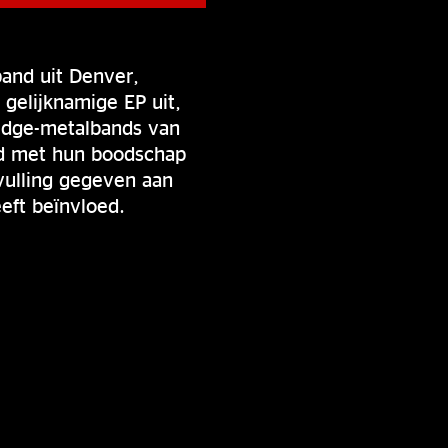
band uit Denver,
gelijknamige EP uit,
 edge-metalbands van
rd met hun boodschap
vulling gegeven aan
eeft beïnvloed.