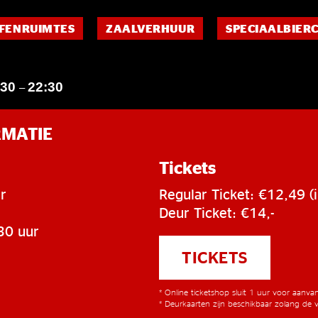
FENRUIMTES
ZAALVERHUUR
SPECIAALBIER
:30
22:30
–
RMATIE
Tickets
r
Regular Ticket: €12,49 (i
Deur Ticket: €14,-
30 uur
TICKETS
* Online ticketshop sluit 1 uur voor aanv
* Deurkaarten zijn beschikbaar zolang de v