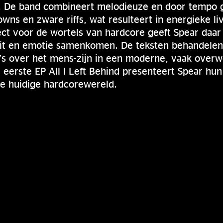
0. De band combineert melodieuze en door temp
ns en zware riffs, wat resulteert in energieke liv
t voor de wortels van hardcore geeft Spear daar 
teit en emotie samenkomen. De teksten behandelen
a’s over het mens-zijn in een moderne, vaak over
eerste EP All I Left Behind presenteert Spear hun
de huidige hardcorewereld.