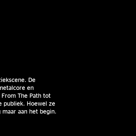
ziekscene. De
metalcore en
 From The Path tot
e publiek. Hoewel ze
g maar aan het begin.