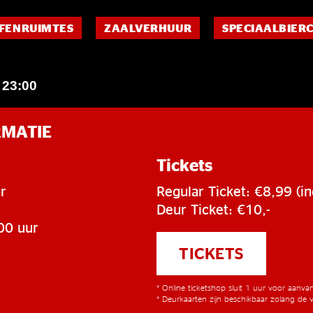
FENRUIMTES
ZAALVERHUUR
SPECIAALBIER
23:00
–
RMATIE
Tickets
r
Regular Ticket: €8,99 (in
Deur Ticket: €10,-
00 uur
TICKETS
* Online ticketshop sluit 1 uur voor aanv
* Deurkaarten zijn beschikbaar zolang de v