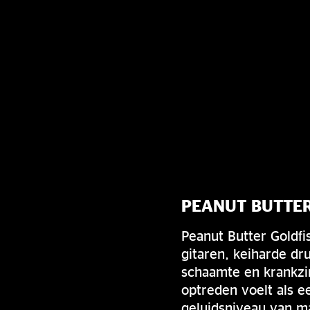
PEANUT BUTTER
Peanut Butter Goldf
gitaren, keiharde d
schaamte en krankzin
optreden voelt als e
geluidsniveau van ma