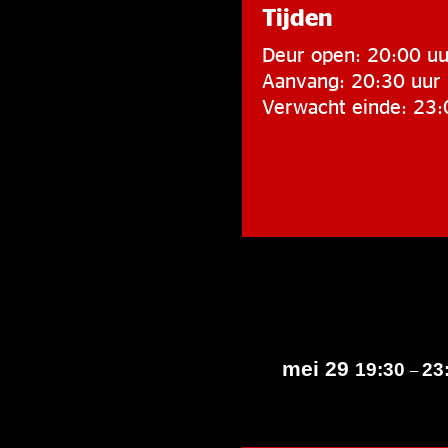
Tijden
Deur open: 20:00 uu
Aanvang: 20:30 uur
Verwacht einde: 23:
mei 29
19:30
23
–