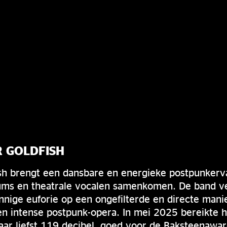
 GOLDFISH
ish brengt een dansbare en energieke postpunkerv
rums en theatrale vocalen samenkomen. De band ve
nige euforie op een ongefilterde en directe mani
en intense postpunk-opera. In mei 2025 bereikte 
ar liefst 119 decibel, goed voor de Baksteenawar