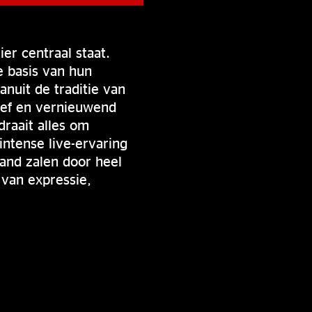
er centraal staat.
e basis van hun
Vanuit de traditie van
ief en vernieuwend
draait alles om
ntense live-ervaring
band zalen door heel
 van expressie,