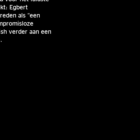
kt: Egbert
reden als “een
ompromisloze
fish verder aan een
.