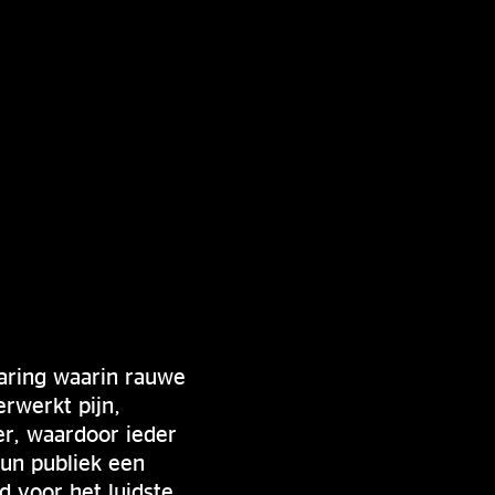
aring waarin rauwe
rwerkt pijn,
er, waardoor ieder
hun publiek een
d voor het luidste