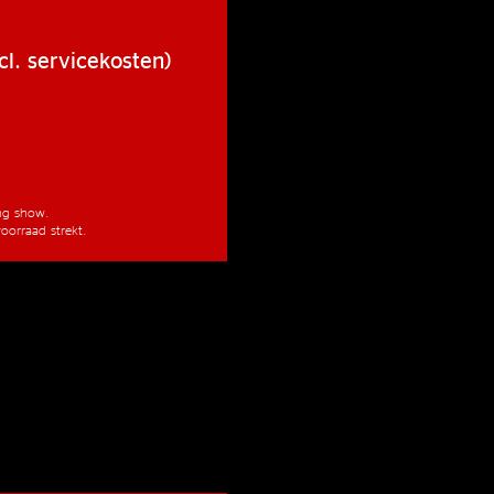
cl. servicekosten)
ang show.
oorraad strekt.