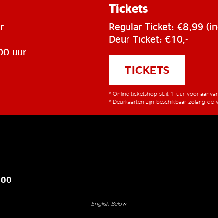
Tickets
r
Regular Ticket: €8,99 (in
Deur Ticket: €10,-
00 uur
TICKETS
* Online ticketshop sluit 1 uur voor aanv
* Deurkaarten zijn beschikbaar zolang de v
:00
English Below