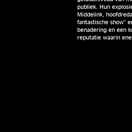
publiek. Hun explosi
Middelink, hoofdred
fantastische show” 
benadering en een kr
reputatie waarin ener