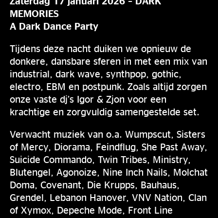
Zaterdag 17 januari 2026 – DARK
MEMORIES
A Dark Dance Party
Tijdens deze nacht duiken we opnieuw de
donkere, dansbare sferen in met een mix van
industrial, dark wave, synthpop, gothic,
electro, EBM en postpunk. Zoals altijd zorgen
onze vaste dj’s Igor & Zjon voor een
krachtige en zorgvuldig samengestelde set.
Verwacht muziek van o.a. Wumpscut, Sisters
of Mercy, Diorama, Feindflug, She Past Away,
Suicide Commando, Twin Tribes, Ministry,
Blutengel, Agonoize, Nine Inch Nails, Molchat
Doma, Covenant, Die Krupps, Bauhaus,
Grendel, Lebanon Hanover, VNV Nation, Clan
of Xymox, Depeche Mode, Front Line