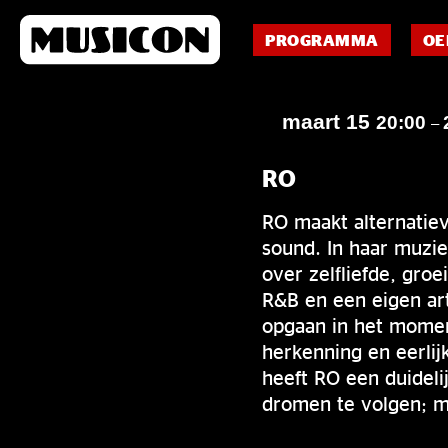
PROGRAMMA
OE
maart 15
20:00
–
RO
RO maakt alternatie
sound. In haar muzi
over zelfliefde, groe
R&B en een eigen art
opgaan in het momen
herkenning en eerlij
heeft RO een duidel
dromen te volgen; mu