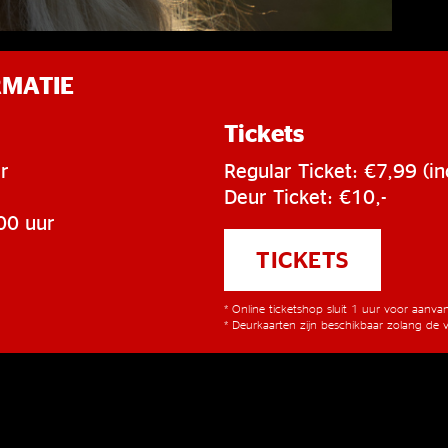
RMATIE
Tickets
r
Regular Ticket: €7,99 (in
Deur Ticket: €10,-
00 uur
TICKETS
* Online ticketshop sluit 1 uur voor aanv
* Deurkaarten zijn beschikbaar zolang de v