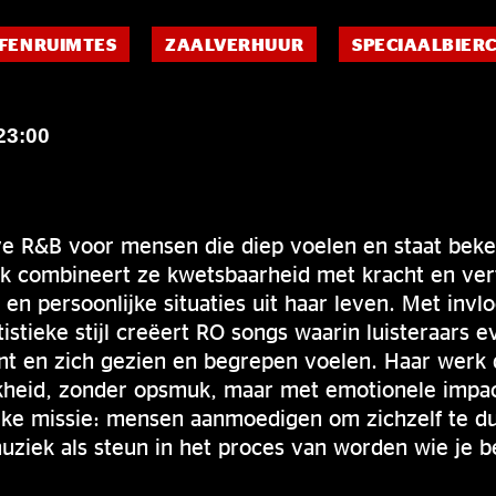
FENRUIMTES
ZAALVERHUUR
SPECIAALBIER
23:00
ve R&B voor mensen die diep voelen en staat beke
ek combineert ze kwetsbaarheid met kracht en ver
i en persoonlijke situaties uit haar leven. Met inv
istieke stijl creëert RO songs waarin luisteraars
t en zich gezien en begrepen voelen. Haar werk 
kheid, zonder opsmuk, maar met emotionele impact
ijke missie: mensen aanmoedigen om zichzelf te du
ziek als steun in het proces van worden wie je b