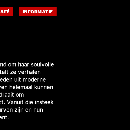
CAFÉ
INFORMATIE
nd om haar soulvolle
telt ze verhalen
loeden uit moderne
 even helemaal kunnen
draait om
. Vanuit die insteek
rven zijn en hun
ent.