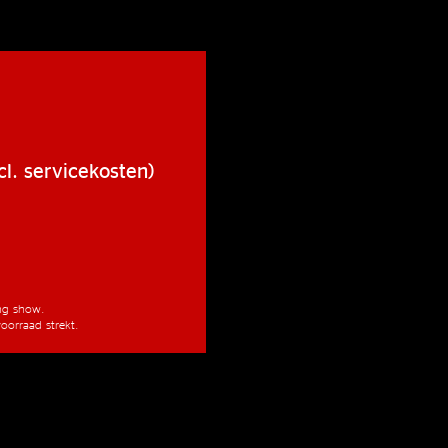
cl. servicekosten)
ang show.
oorraad strekt.