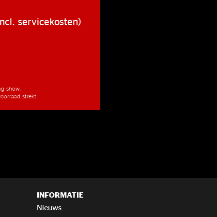
ncl. servicekosten)
ang show.
oorraad strekt.
INFORMATIE
Nieuws