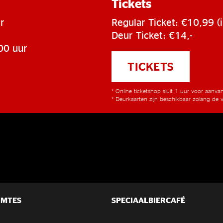
Tickets
r
Regular Ticket: €10,99 (i
Deur Ticket: €14,-
00 uur
TICKETS
* Online ticketshop sluit 1 uur voor aanv
* Deurkaarten zijn beschikbaar zolang de v
IMTES
SPECIAALBIERCAFÉ