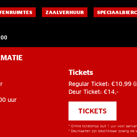
FENRUIMTES
ZAALVERHUUR
SPECIAALBIER
:00
RMATIE
Tickets
r
Regular Ticket: €10,99 (i
Deur Ticket: €14,-
00 uur
TICKETS
* Online ticketshop sluit 1 uur voor aanv
* Deurkaarten zijn beschikbaar zolang de v