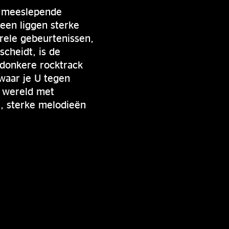
, meeslepende
een liggen sterke
rele gebeurtenissen,
cheidt, is de
, donkere rocktrack
waar je U tegen
e wereld met
s, sterke melodieën