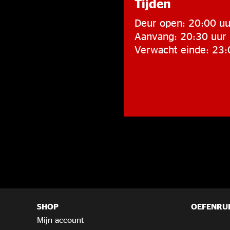
Tijden
Deur open: 20:00 uu
Aanvang: 20:30 uur
Verwacht einde: 23:
SHOP
OEFENRU
Mijn account