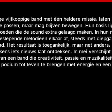
ge vijfkoppige band met één heldere missie: laten
 te passen, maar mag blijven bewegen. Hun basis li
vloeden die de sound extra gelaagd maken. In hun
eeslepende melodieën elkaar af, steeds met diepg
ad. Het resultaat is toegankelijk, maar net anders:
kens iets nieuws laat ontdekken. In mei verschijnt
van een band die creativiteit, passie en muzikalit
k podium tot leven te brengen met energie en een 