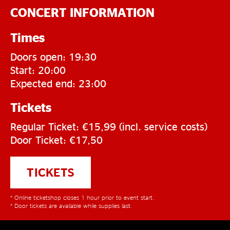
CONCERT INFORMATION
Times
Doors open: 19:30
Start: 20:00
Expected end: 23:00
Tickets
Regular Ticket: €15,99 (incl. service costs)
Door Ticket: €17,50
TICKETS
* Online ticketshop closes 1 hour prior to event start.
* Door tickets are available while supplies last.