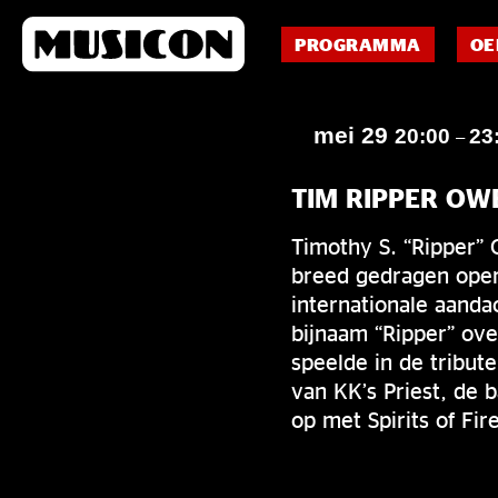
PROGRAMMA
OE
mei 29
20:00
23
–
TIM RIPPER OW
Timothy S. “Ripper”
breed gedragen opera
internationale aanda
bijnaam “Ripper” ove
speelde in de tribut
van KK’s Priest, de 
op met Spirits of Fi