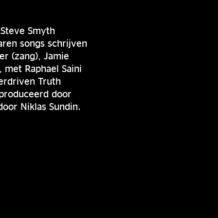
r Steve Smyth
aren songs schrijven
er (zang), Jamie
, met Raphael Saini
erdriven Truth
eproduceerd door
oor Niklas Sundin.