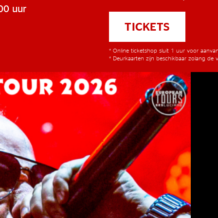
00 uur
TICKETS
* Online ticketshop sluit 1 uur voor aanv
* Deurkaarten zijn beschikbaar zolang de v