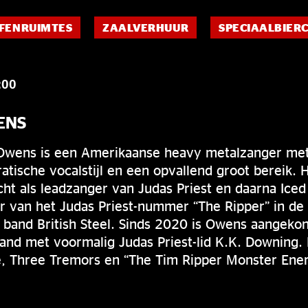
FENRUIMTES
ZAALVERHUUR
SPECIAALBIER
:00
ENS
 Owens is een Amerikaanse heavy metalzanger met
tische vocalstijl en een opvallend groot bereik. H
cht als leadzanger van Judas Priest en daarna Iced
r van het Judas Priest-nummer “The Ripper” in de 
e band British Steel. Sinds 2020 is Owens aangeko
band met voormalig Judas Priest-lid K.K. Downing. 
re, Three Tremors en “The Tim Ripper Monster Ene