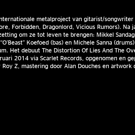
nternationale metalproject van gitarist/songwrite
re, Forbidden, Dragonlord, Vicious Rumors). Na j
ezetting om ze tot leven te brengen: Mikkel Sandag
 “O’Beast” Koefoed (bas) en Michele Sanna (drums)
um. Het debuut The Distortion Of Lies And The Ov
ruari 2014 via Scarlet Records, opgenomen en g
 Roy Z, mastering door Alan Douches en artwork d