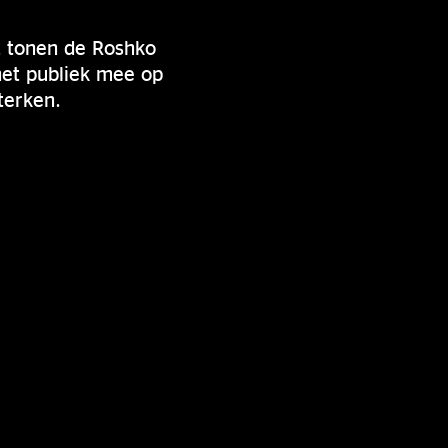
t tonen de Roshko
het publiek mee op
terken.