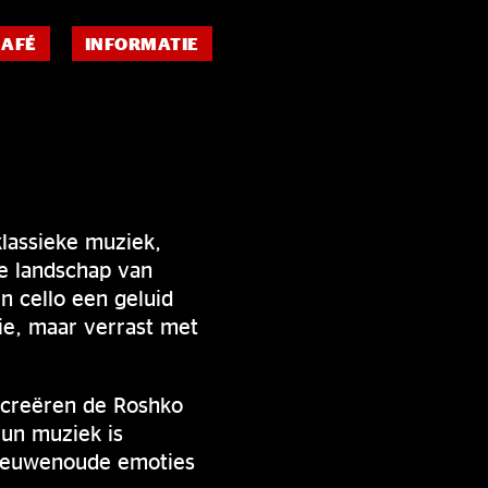
CAFÉ
INFORMATIE
klassieke muziek,
ge landschap van
n cello een geluid
ie, maar verrast met
 creëren de Roshko
un muziek is
n eeuwenoude emoties