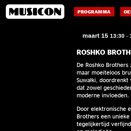
PROGRAMMA
OE
maart 15
13:30
–
ROSHKO BROTH
De Roshko Brothers z
maar moeiteloos bru
Suwałki, doordrenkt 
dat zowel geschieden
moderne invloeden.
Door elektronische 
Brothers een unieke
tegelijkertijd verfi