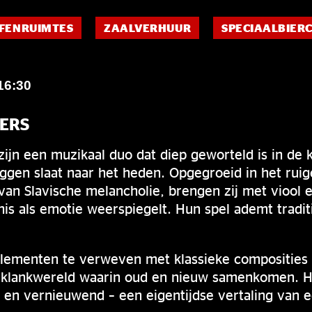
FENRUIMTES
ZAALVERHUUR
SPECIAALBIER
16:30
ERS
ijn een muzikaal duo dat diep geworteld is in de 
ggen slaat naar het heden. Opgegroeid in het rui
van Slavische melancholie, brengen zij met viool e
is als emotie weerspiegelt. Hun spel ademt tradit
elementen te verweven met klassieke composities
 klankwereld waarin oud en nieuw samenkomen. H
jnd en vernieuwend – een eigentijdse vertaling va