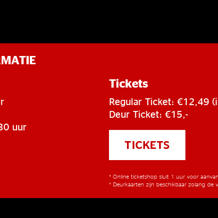
RMATIE
Tickets
r
Regular Ticket: €12,49 (i
Deur Ticket: €15,-
30 uur
TICKETS
* Online ticketshop sluit 1 uur voor aanv
* Deurkaarten zijn beschikbaar zolang de v