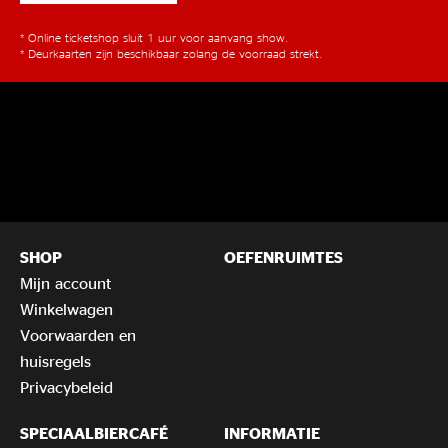
* Online ticketshop sluit 1 uur voor aanvang show.
* Deurkaarten zijn beschikbaar zolang de voorraad strekt.
SHOP
OEFENRUIMTES
Mijn account
Winkelwagen
Voorwaarden en
huisregels
Privacybeleid
SPECIAALBIERCAFÉ
INFORMATIE