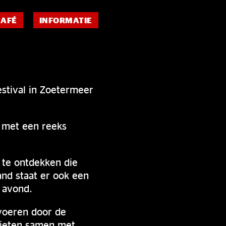
CAFÉ
INFORMATIE
Festival in Zoetermeer
r met een reeks
s te ontdekken die
and staat er ook een
e avond.
evoeren door de
nieten samen met