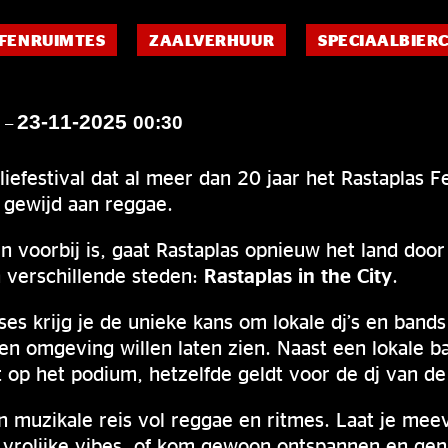
FENRUIMTES
ZAALVERHUUR
SPECIAALBIER
23-11-2025
0
00:30
–
liefestival dat al meer dan 20 jaar het Rastaplas 
g gewijd aan reggae.
en voorbij is, gaat Rastaplas opnieuw het land doo
 verschillende steden:
Rastaplas in the City
.
es krijg je de unieke kans om lokale dj’s en band
gen omgeving willen laten zien. Naast een lokale b
t op het podium, hetzelfde geldt voor de dj van d
n muzikale reis vol reggae en ritmes. Laat je me
n vrolijke vibes, of kom gewoon ontspannen en ge