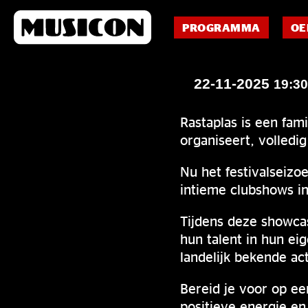
PROGRAMMA
OE
22-11-2025
19:3
Rastaplas is een fami
organiseert, volledi
Nu het festivalseizo
intieme clubshows in
Tijdens deze showcas
hun talent in hun ei
landelijk bekende ac
Bereid je voor op ee
positieve energie e