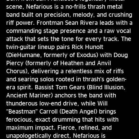
scene, Nefarious is a no-frills thrash metal
band built on precision, melody, and crushing
riff power. Frontman Sean Rivera leads with a
commanding stage presence and a raw vocal
attack that sets the tone for every track. The
twin-guitar lineup pairs Rick Hunolt
(DieHumane, formerly of Exodus) with Doug
Piercy (formerly of Heathen and Anvil
Chorus), delivering a relentless mix of riffs
and searing solos rooted in thrash’s golden-
era spirit. Bassist Tom Gears (Blind Illusion,
Ancient Mariner) anchors the band with
thunderous low-end drive, while Will
“Beastman” Carroll (Death Angel) brings
ferocious, exact drumming that hits with
maximum impact. Fierce, refined, and
unapologetically direct, Nefarious is