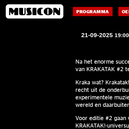
PROGRAMMA
OE
21-09-2025
19:0
Na het enorme succe
van KRAKATAK #2 te
Kraka wat? Krakatak
recht uit de onderbu
experimentele muzi
wereld en daarbuite
Voor editie #2 gaan
KRAKATAK!-universum