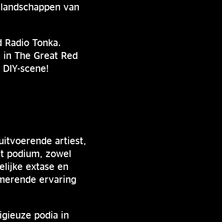
e landschappen van
 Radio Tonka.
in The Great Red
 DIY-scene!
uitvoerende artiest,
et podium, zowel
elijke extase en
rmerende ervaring
gieuze podia in