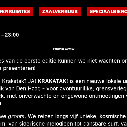
FENRUIMTES
ZAALVERHUUR
SPECIAALBIER
0
23:00
–
English below
s van de eerste editie kunnen we niet wachten o
 presenteren!
! Krakatak? JA!
KRAKATAK!
is een nieuwe lokale u
ik van Den Haag – voor avontuurlijke, grensverle
ek, met onverwachte en ongewone ontmoetingen v
n.
 we
groots
. We reizen langs vijf unieke, kosmische 
: van siderische melodieën tot dansbare surf, v