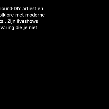
round-DIY artiest en
 folklore met moderne
l. Zijn liveshows
aring die je niet