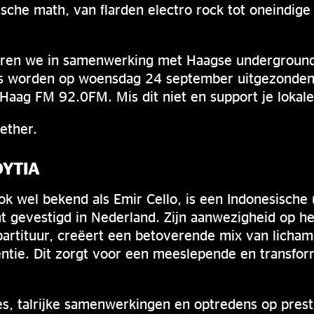
rzische math, van flarden electro rock tot oneindig
eren we in samenwerking met Haagse underground
s worden op woensdag 24 september uitgezonden 
Haag FM 92.0FM. Mis dit niet en support je lokale
gether.
DYTIA
ook wel bekend als Emir Cello, is een Indonesische 
t gevestigd in Nederland. Zijn aanwezigheid op h
 partituur, creëert een betoverende mix van licham
entie. Dit zorgt voor een meeslepende en transfo
s, talrijke samenwerkingen en optredens op presti