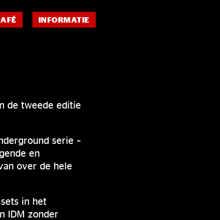
CAFÉ
INFORMATIE
m de tweede editie
nderground serie –
ggende en
an over de hele
sets in het
an IDM zonder