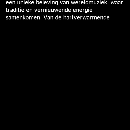
een unieke beleving van wereldmuziek, waar
traditie en vernieuwende energie
samenkomen. Van de hartverwarmende
klanken van klezmer tot de opzwepende
tonen van Balkan, de band laat je de kracht
van muziek in haar puurste vorm ervaren!