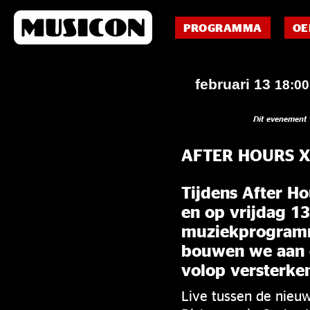
PROGRAMMA
OE
februari 13
18:0
Dit evenement 
AFTER HOURS 
Tijdens After Ho
en op vrijdag 13
muziekprogramm
bouwen we aan e
volop versterke
Live tussen de nieu