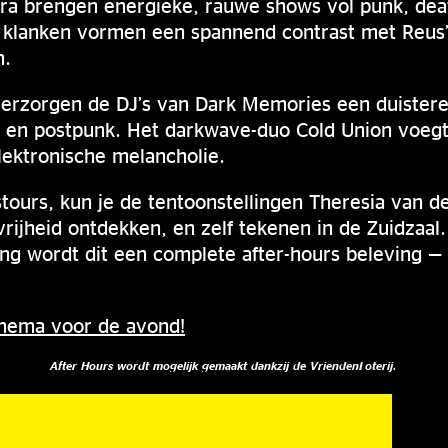
ra brengen energieke, rauwe shows vol punk, dea
 klanken vormen een spannend contrast met Reus’ 
n.
erzorgen de DJ’s van Dark Memories een duistere
e en postpunk. Het darkwave-duo Cold Union voegt 
elektronische melancholie.
tstours, kun je de tentoonstellingen Theresia van 
rijheid ontdekken, en zelf tekenen in de Zuidzaal
ng wordt dit een complete after-hours beleving — e
schema voor de avond!
After Hours wordt mogelijk gemaakt dankzij de VriendenLoterij.