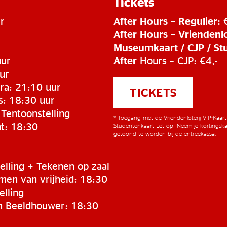
Tickets
r
After Hours – Regulier:
After Hours – Vriendenlo
Museumkaart / CJP / St
uur
After
Hours – CJP: €4,-
ur
ra: 21:10 uur
TICKETS
s: 18:30 uur
Tentoonstelling
* Toegang met de Vriendenloterij VIP-Kaar
nt: 18:30
Studentenkaart Let op! Neem je kortingska
getoond te worden bij de entreekassa.
elling + Tekenen op zaal
men van vrijheid: 18:30
elling
n Beeldhouwer: 18:30