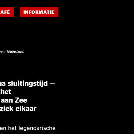
CAFÉ
INFORMATIE
aag, Nederland.
a sluitingstijd —
 het
aan Zee
ziek elkaar
en het legendarische