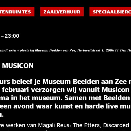
FENRUIMTES
ZAALVERHUUR
SPECIAALBIER
0
23:00
–
vindt extern plaats bij Museum Beelden aan Zee, Harteveltstraat 1, 2586 EL Den H
X MUSICON
urs beleef je Museum Beelden aan Zee n
 februari verzorgen wij vanuit Musicon
a in het museum. Samen met Beelden 
en avond waar kunst en harde live mu
n.
we werken van Magali Reus: The Etters, Discarded 