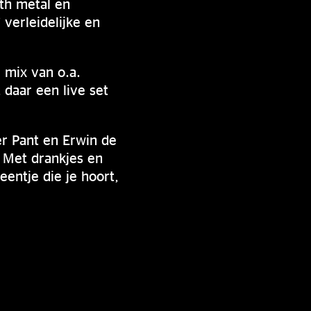
th metal en
verleidelijke en
 mix van o.a.
daar een live set
der Pant en Erwin de
. Met drankjes en
entje die je hoort,