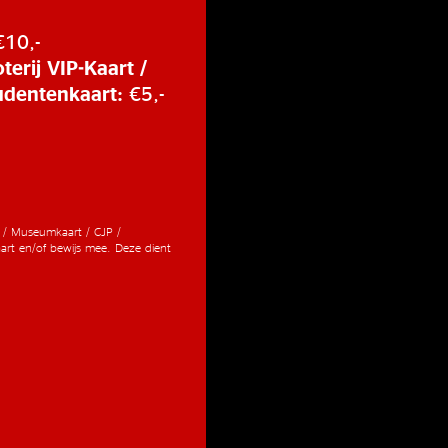
€10,-
terij VIP-Kaart /
udentenkaart:
€5,-
t / Museumkaart / CJP /
art en/of bewijs mee. Deze dient