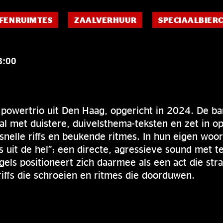
FENRUIMTES
ZAALVERHUUR
SPECIAALBIER
8:00
 powertrio uit Den Haag, opgericht in 2024. De b
l met duistere, duivelsthema-teksten en zet in op
 snelle riffs en beukende ritmes. In hun eigen woo
s uit de hel”: een directe, agressieve sound met 
els positioneert zich daarmee als een act die st
iffs die schroeien en ritmes die doorduwen.