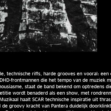
le, technische riffs, harde grooves en vooral: een
ADHD-frontmannen die het tempo van de muziek m
thousiasme, staat de band bekend om optredens di
petitie wordt benaderd als een show, met rondre
Muzikaal haalt SCAR technische inspiratie uit thr
l de groovy kracht van Pantera duidelijk doorklink