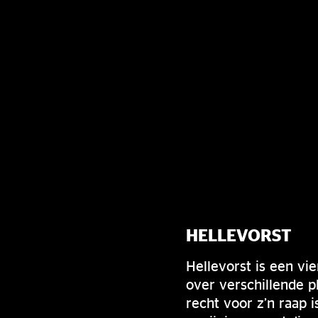
HELLEVORST
Hellevorst is een v
over verschillende p
recht voor z’n raap i