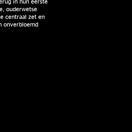
erug in hun eerste
e, ouderwetse
ie centraal zet en
en onverbloemd