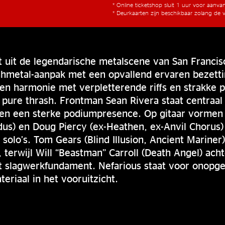
* Online ticketshop sluit 1 uur voor aanv
* Deurkaarten zijn beschikbaar zolang de v
t uit de legendarische metalscene van San Francis
hmetal-aanpak met een opvallend ervaren bezetti
n harmonie met verpletterende riffs en strakke p
 pure thrash. Frontman Sean Rivera staat centraal
k en een sterke podiumpresence. Op gitaar vormen
us) en Doug Piercy (ex-Heathen, ex-Anvil Chorus)
e solo’s. Tom Gears (Blind Illusion, Ancient Mariner
terwijl Will “Beastman” Carroll (Death Angel) ach
ct slagwerkfundament. Nefarious staat voor onopg
eriaal in het vooruitzicht.