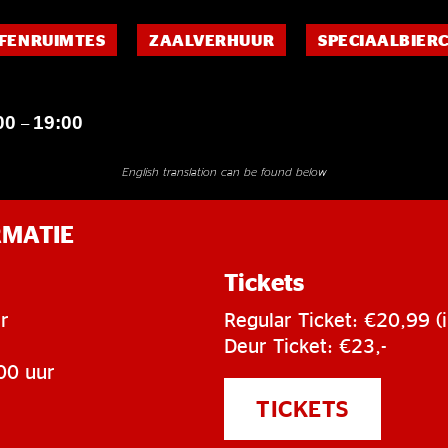
FENRUIMTES
ZAALVERHUUR
SPECIAALBIER
00
19:00
–
English translation can be found below
RMATIE
Tickets
r
Regular Ticket: €20,99 (i
Deur Ticket: €23,-
00 uur
TICKETS