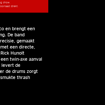
ang show.
oorraad strekt.
co en brengt een
ng. De band
recisie, gemaakt
 met een directe,
 Rick Hunolt
 een twin-axe aanval
) levert de
ter de drums zorgt
esmukte thrash