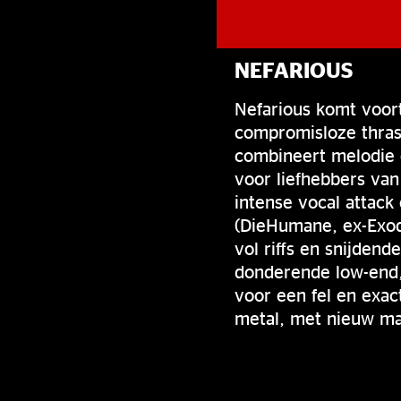
NEFARIOUS
Nefarious komt voor
compromisloze thras
combineert melodie e
voor liefhebbers van
intense vocal attac
(DieHumane, ex-Exod
vol riffs en snijdend
donderende low-end, 
voor een fel en exa
metal, met nieuw mat