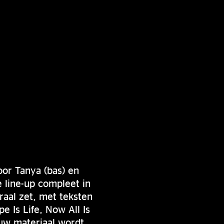
or Tanya (bas) en
 line-up compleet in
raal zet, met teksten
e Is Life, Now All Is
euw materiaal wordt