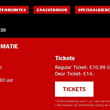
FENRUIMTES
ZAALVERHUUR
SPECIAALBIER
:30
RMATIE
Tickets
r
Regular Ticket: €10,99 (i
Deur Ticket: €14,-
30 uur
TICKETS
* Online ticketshop sluit 1 uur voor aanv
* Deurkaarten zijn beschikbaar zolang de v