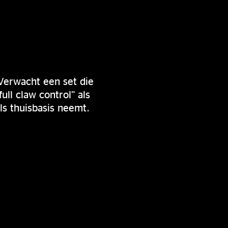
 Verwacht een set die
ll claw control” als
ls thuisbasis neemt.