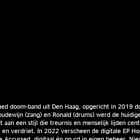
ened doom-band uit Den Haag, opgericht in 2019 do
Boudewijn (zang) en Ronald (drums) werd de huidige
aan een stijl die treurnis en menselijk lijden cent
 en verdriet. In 2022 verscheen de digitale EP Hop
 Accursed, digitaal én op cd in eigen beheer. Ni