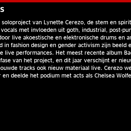
S
t soloproject van Lynette Cerezo, de stem en spirit
ocals met invloeden uit goth, industrial, post-pu
oor live akoestische en elektronische drums en a
 in fashion design en gender activism zijn beeld
le live performances. Het meest recente album B
fase van het project, en dit jaar verschijnt er nie
ouwde tracks ook nieuw materiaal live. Cerezo we
 en deelde het podium met acts als Chelsea Wolfe