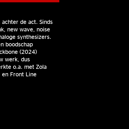
 achter de act. Sinds
nk, new wave, noise
naloge synthesizers.
 en boodschap
ackbone (2024)
uw werk, dus
rkte o.a. met Zola
 en Front Line