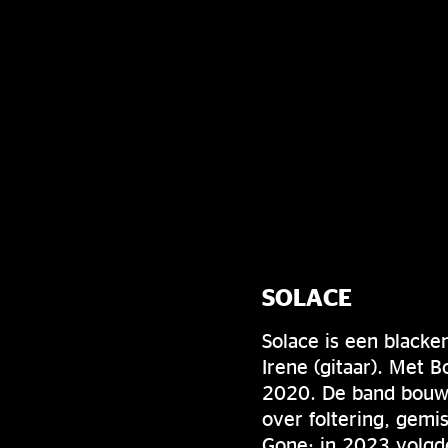
SOLACE
Solace is een black
Irene (gitaar). Met 
2020. De band bouwt 
over foltering, gemis
Gone; in 2023 volgde