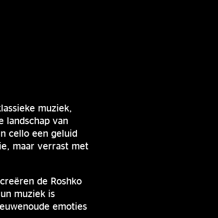
klassieke muziek,
ge landschap van
n cello een geluid
ie, maar verrast met
 creëren de Roshko
un muziek is
n eeuwenoude emoties