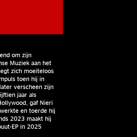
kend om zijn
anse Muziek aan het
egt zich moeiteloos
mpuls toen hij in
later verscheen zijn
ftien jaar als
Hollywood, gaf Nieri
werkte en toerde hij
nds 2023 maakt hij
buut-EP in 2025