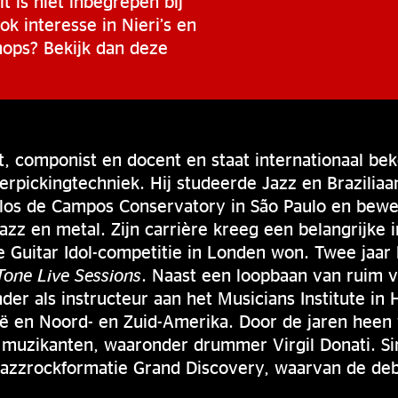
t is niet inbegrepen bij
ok interesse in Nieri’s en
hops? Bekijk dan deze
ist, componist en docent en staat internationaal be
rpickingtechniek. Hij studeerde Jazz en Brazilia
s de Campos Conservatory in São Paulo en bewe
jazz en metal. Zijn carrière kreeg een belangrijke i
 Guitar Idol-competitie in Londen won. Twee jaar 
one Live Sessions
. Naast een loopbaan van ruim vij
der als instructeur aan het Musicians Institute in 
zië en Noord- en Zuid-Amerika. Door de jaren heen 
muzikanten, waaronder drummer Virgil Donati. Si
 jazzrockformatie Grand Discovery, waarvan de de