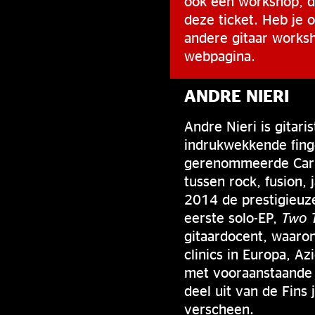
ook een workshop, di
deze ticket. Heb je o
andere gitaar works
webpagina.
ANDRE NIERI
Andre Nieri is gitar
indrukwekkende finge
gerenommeerde Carlo
tussen rock, fusion, 
2014 de prestigieuze
eerste solo-EP,
Two T
gitaardocent, waaron
clinics in Europa, A
met vooraanstaande 
deel uit van de Fins
verscheen.