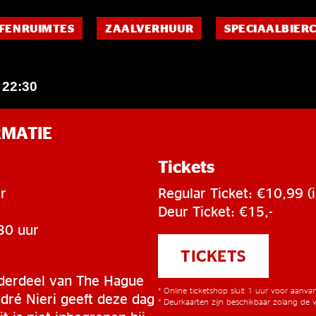
FENRUIMTES
ZAALVERHUUR
SPECIAALBIER
22:30
–
RMATIE
Tickets
r
Regular Ticket: €10,99 (i
Deur Ticket: €15,-
30 uur
TICKETS
derdeel van The Hague
* Online ticketshop sluit 1 uur voor aanv
dré Nieri geeft deze dag
* Deurkaarten zijn beschikbaar zolang de v