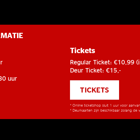
RMATIE
Tickets
r
Regular Ticket: €10,99 (i
Deur Ticket: €15,-
30 uur
TICKETS
* Online ticketshop sluit 1 uur voor aanv
* Deurkaarten zijn beschikbaar zolang de v