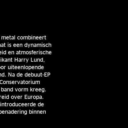
n metal combineert
aat is een dynamisch
eid en atmosferische
kant Harry Lund,
oor uiteenlopende
nd. Na de debuut-EP
t Conservatorium
 band vorm kreeg.
reid over Europa.
 introduceerde de
benadering binnen