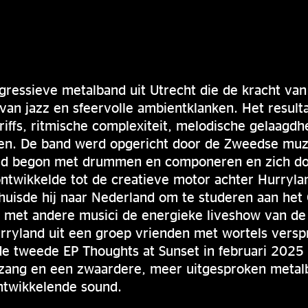
gressieve metalband uit Utrecht die de kracht va
van jazz en sfeervolle ambientklanken. Het result
riffs, ritmische complexiteit, melodische gelaagdh
n. De band werd opgericht door de Zweedse muzi
ftijd begon met drummen en componeren en zich d
ontwikkelde tot de creatieve motor achter Hurryla
rhuisde hij naar Nederland om te studeren aan he
 met andere musici de energieke liveshow van de
rryland uit een groep vrienden met wortels versp
de tweede EP Thoughts at Sunset in februari 2025
 zang en een zwaardere, meer uitgesproken metal
ntwikkelende sound.