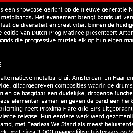
is een showcase gericht op de nieuwe generatie 
n metalbands. Het evenement brengt bands uit ver
aat de diversiteit en creativiteit binnen de huidi
e editie van Dutch Prog Matinee presenteert Arte
 bands die progressive muziek elk op hun eigen ma
E
n alternatieve metalband uit Amsterdam en Haarl
evige, gitaargedreven composities waarin de drum
n en de basgitaar een duidelijke, dragende functie
deze elementen samen en geven de band een her
oprichting heeft Proxima Flare drie EP’s uitgebrac
ierde release. Hun eerdere werk werd gezamenli
amd, met Fearless We Stand als meest beluisterde
iek, met circa 3.000 maandelijkse luisteraars op S