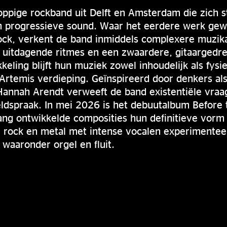
oppige rockband uit Delft en Amsterdam die zich s
n progressieve sound. Waar het eerdere werk gew
rock, verkent de band inmiddels complexere muzik
, uitdagende ritmes en een zwaardere, gitaargedr
eling blijft hun muziek zowel inhoudelijk als fys
Artemis verdieping. Geïnspireerd door denkers al
 Hannah Arendt verweeft de band existentiële vra
ldspraak. In mei 2026 is het debuutalbum Before 
ng ontwikkelde composities hun definitieve vorm 
e rock en metal met intense vocalen experimentee
waaronder orgel en fluit.