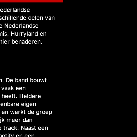
Nederlandse
schillende delen van
ge Nederlandse
mis, Hurryland en
nier benaderen.
em. De band bouwt
s vaak een
 heeft. Heldere
kenbare eigen
ht en werkt de groep
jk meer dan
 track. Naast een
potify en een