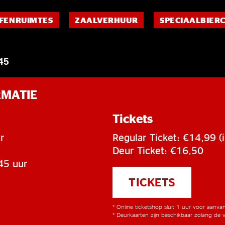
FENRUIMTES
ZAALVERHUUR
SPECIAALBIER
45
RMATIE
Tickets
r
Regular Ticket: €14,99 (i
Deur Ticket: €16,50
45 uur
TICKETS
* Online ticketshop sluit 1 uur voor aanv
* Deurkaarten zijn beschikbaar zolang de v