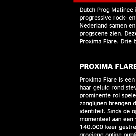
Dutch Prog Matinee 
progressive rock- e
Nederland samen en l
progscene zien. Dez
Proxima Flare. Drie
PROXIMA FLAR
Proxima Flare is ee
haar geluid rond st
prominente rol spele
zanglijnen brengen 
identiteit. Sinds de 
momenteel aan een v
140.000 keer gestre
groeiend online publ