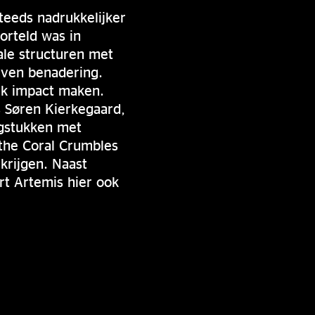
teeds nadrukkelijker
orteld was in
ale structuren met
even benadering.
iek impact maken.
s Søren Kierkegaard,
agstukken met
the Coral Crumbles
krijgen. Naast
rt Artemis hier ook