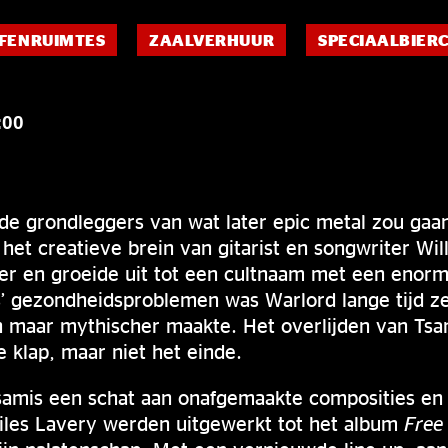
FENRUIMTES
ZAALVERHUUR
SPECIAALBIER
:00
de grondleggers van wat later epic metal zou gaa
 het creatieve brein van gitarist en songwriter Wil
 en groeide uit tot een cultnaam met een enorm
’ gezondheidsproblemen was Warlord lange tijd zel
en maar mythischer maakte. Het overlijden van Ts
 klap, maar niet het einde.
Tsamis een schat aan onafgemaakte composities en
les Lavery werden uitgewerkt tot het album
Free 