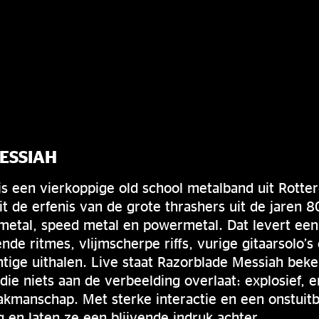
ESSIAH
s een vierkoppige old school metalband uit Rotter
t de erfenis van de grote thrashers uit de jaren 
metal, speed metal en powermetal. Dat levert een
de ritmes, vlijmscherpe riffs, vurige gitaarsolo’
htige uithalen. Live staat Razorblade Messiah be
e niets aan de verbeelding overlaat: explosief, 
vakmanschap. Met sterke interactie en een onstuitb
g en laten ze een blijvende indruk achter.