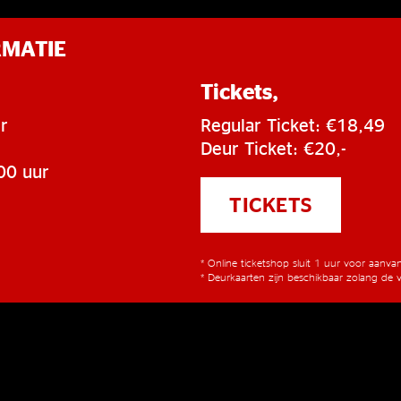
RMATIE
Tickets,
r
Regular Ticket: €18,49
Deur Ticket: €20,-
00 uur
TICKETS
* Online ticketshop sluit 1 uur voor aanv
* Deurkaarten zijn beschikbaar zolang de v