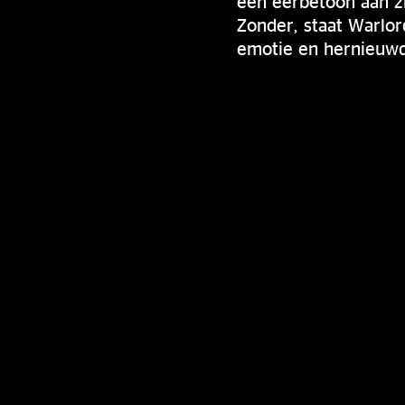
een eerbetoon aan z
Zonder, staat Warlo
emotie en hernieuwde