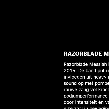
RAZORBLADE M
Razorblade Messiah i
2015. De band put ui
invloeden uit heavy 
sound op met pompen
rauwe zang vol krac
podiumperformance di
door intensiteit én 
elke zaal in bewegin