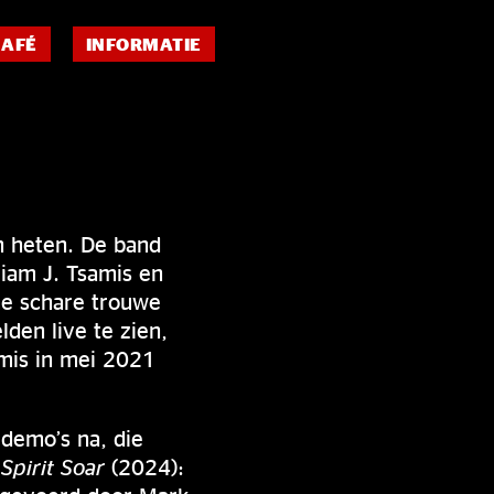
CAFÉ
INFORMATIE
n heten. De band
liam J. Tsamis en
e schare trouwe
den live te zien,
amis in mei 2021
 demo’s na, die
Spirit Soar
(2024):