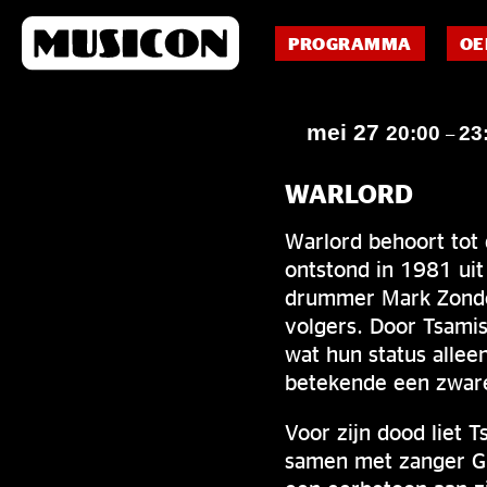
PROGRAMMA
OE
mei 27
20:00
23
–
WARLORD
Warlord behoort tot 
ontstond in 1981 uit
drummer Mark Zonder
volgers. Door Tsamis
wat hun status alle
betekende een zware
Voor zijn dood liet 
samen met zanger Gi