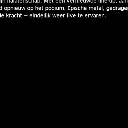
ijn nalatenschap. Met een vernieuwde line-up, a
rd opnieuw op het podium. Epische metal, gedrage
 kracht — eindelijk weer live te ervaren.