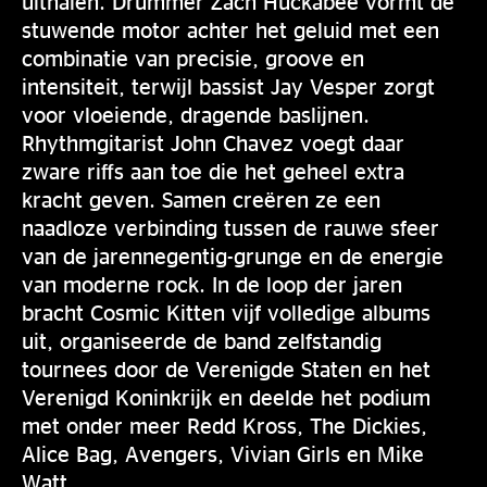
uithalen. Drummer Zach Huckabee vormt de
stuwende motor achter het geluid met een
combinatie van precisie, groove en
intensiteit, terwijl bassist Jay Vesper zorgt
voor vloeiende, dragende baslijnen.
Rhythmgitarist John Chavez voegt daar
zware riffs aan toe die het geheel extra
kracht geven. Samen creëren ze een
naadloze verbinding tussen de rauwe sfeer
van de jarennegentig-grunge en de energie
van moderne rock. In de loop der jaren
bracht Cosmic Kitten vijf volledige albums
uit, organiseerde de band zelfstandig
tournees door de Verenigde Staten en het
Verenigd Koninkrijk en deelde het podium
met onder meer Redd Kross, The Dickies,
Alice Bag, Avengers, Vivian Girls en Mike
Watt.