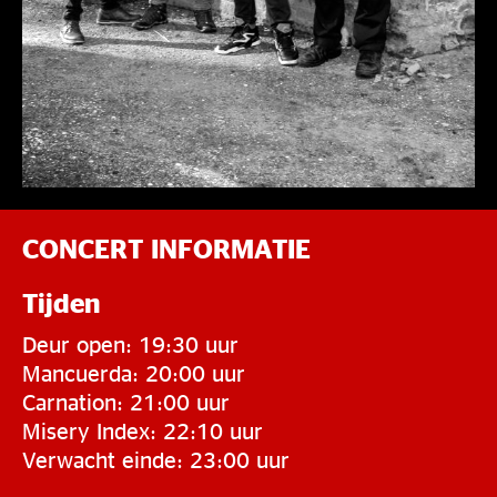
CONCERT INFORMATIE
Tijden
Deur open: 19:30 uur
Mancuerda: 20:00 uur
Carnation: 21:00 uur
Misery Index: 22:10 uur
Verwacht einde: 23:00 uur