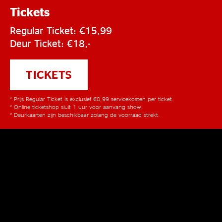
Tickets
Regular Ticket: €15,99
Deur Ticket: €18,-
TICKETS
* Prijs Regular Ticket is exclusief €0,99 servicekosten per ticket.
* Online ticketshop sluit 1 uur voor aanvang show.
* Deurkaarten zijn beschikbaar zolang de voorraad strekt.