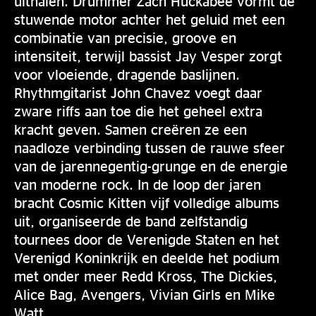
uithalen. Drummer Zach Huckabee vormt de
stuwende motor achter het geluid met een
combinatie van precisie, groove en
intensiteit, terwijl bassist Jay Vesper zorgt
voor vloeiende, dragende baslijnen.
Rhythmgitarist John Chavez voegt daar
zware riffs aan toe die het geheel extra
kracht geven. Samen creëren ze een
naadloze verbinding tussen de rauwe sfeer
van de jarennegentig-grunge en de energie
van moderne rock. In de loop der jaren
bracht Cosmic Kitten vijf volledige albums
uit, organiseerde de band zelfstandig
tournees door de Verenigde Staten en het
Verenigd Koninkrijk en deelde het podium
met onder meer Redd Kross, The Dickies,
Alice Bag, Avengers, Vivian Girls en Mike
Watt.