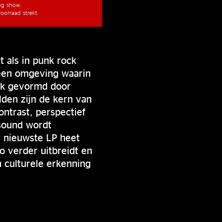
ang show.
oorraad strekt.
t als in punk rock
 een omgeving waarin
ijk gevormd door
lden zijn de kern van
ntrast, perspectief
 sound wordt
n nieuwste LP heet
o verder uitbreidt en
n culturele erkenning