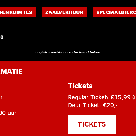
FENRUIMTES
ZAALVERHUUR
SPECIAALBIER
00
English translation can be found below.
RMATIE
Tickets
r
Regular Ticket: €15,99 (i
Deur Ticket: €20,-
00 uur
TICKETS