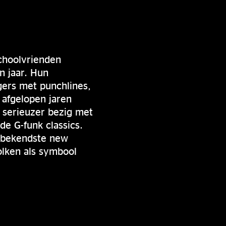
choolvrienden
n jaar. Hun
gers met punchlines,
e afgelopen jaren
e serieuzer bezig met
e G-funk classics.
e bekendste new
olken als symbool