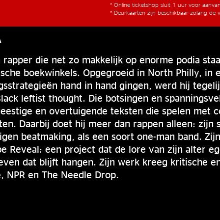
* Online ticketshop sluit 1 uur voor aanv
* Deurkaarten zijn beschikbaar zolang de v
A
 rapper die net zo makkelijk op enorme podia staa
ische boekwinkels. Opgegroeid in North Philly, in
sstrategieën hand in hand gingen, werd hij tegel
Black leftist thought. Die botsingen en spanningsve
geestige en overtuigende teksten die spelen met co
cten. Daarbij doet hij meer dan rappen alleen: zijn
igen beatmaking, als een soort one-man band. Zij
 Reveal: een project dat de lore van zijn alter eg
ven dat blijft hangen. Zijn werk kreeg kritische e
, NPR en The Needle Drop.