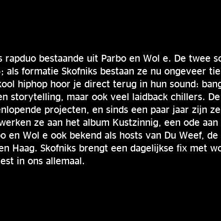
gs rapduo bestaande uit Parbo en Wol e. De twee s
; als formatie Skofniks bestaan ze nu ongeveer tie
kool hiphop hoor je direct terug in hun sound: ban
n storytelling, maar ook veel laidback chillers. D
nlopende projecten, en sinds een paar jaar zijn z
erken ze aan het album Kustzinnig, een ode aan d
bo en Wol e ook bekend als hosts van Du Weef, d
en Haag. Skofniks brengt een dagelijkse fix met w
est in ons allemaal.