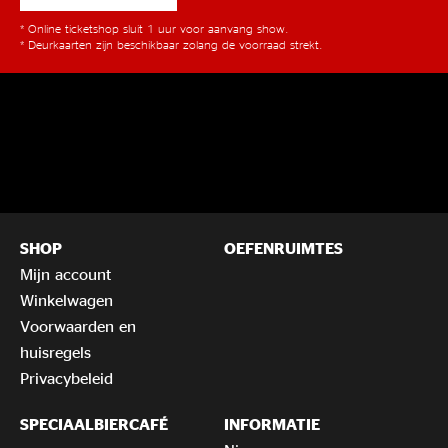
* Online ticketshop sluit 1 uur voor aanvang show.
* Deurkaarten zijn beschikbaar zolang de voorraad strekt.
SHOP
OEFENRUIMTES
Mijn account
Winkelwagen
Voorwaarden en
huisregels
Privacybeleid
SPECIAALBIERCAFÉ
INFORMATIE