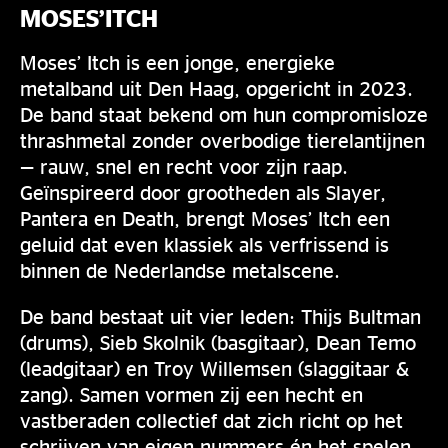
MOSES’ITCH
Moses’ Itch is een jonge, energieke
metalband uit Den Haag, opgericht in 2023.
De band staat bekend om hun compromisloze
thrashmetal zonder overbodige tierelantijnen
— rauw, snel en recht voor zijn raap.
Geïnspireerd door grootheden als Slayer,
Pantera en Death, brengt Moses’ Itch een
geluid dat even klassiek als verfrissend is
binnen de Nederlandse metalscene.
De band bestaat uit vier leden: Thijs Bultman
(drums), Sieb Skolnik (basgitaar), Dean Temo
(leadgitaar) en Troy Willemsen (slaggitaar &
zang). Samen vormen zij een hecht en
vastberaden collectief dat zich richt op het
schrijven van eigen nummers én het spelen